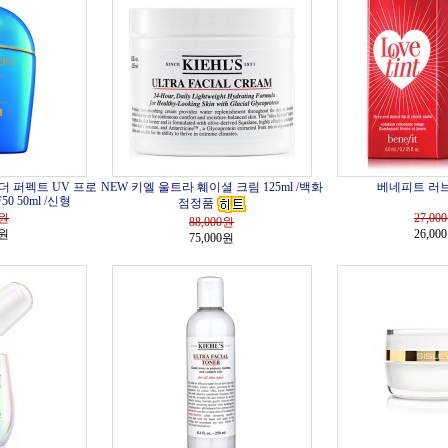
더 퍼펙트 UV 프로
NEW 키엘 울트라 훼이셜 크림 125ml /백화
베네피트 러브
0 50ml /신형
점정품
원
27,000
88,000
원
0원
26,00
75,000원