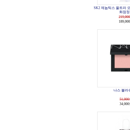
SK2 제놉틱스 울트라 오라
화점정
219,000
189,00
나스 블러쉬 
51,000
34,00