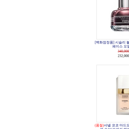
[백화점정품] 시슬리 
페이스 오일 
340,000
232,00
(품절)
샤넬 코코 마드