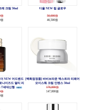
레 크림 50ml
디올 NEW 립 글로우
0
원
50,000
원
00원
46,500원
더 NEW 어드밴드
[백화점정품] 바비브라운 엑스트라 리페어
로나이즈드 멀티 리
모이스춰 크림 인텐스 50ml
 /7세대신형
176,000
원
0
원
147,000원
00원