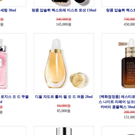
세럼 30ml
랑콤 압솔뤼 렉스트레 미스트 로션 150ml
랑콤 압솔뤼 렉스트
원
340,000
원
730,00
0원
145,000원
450,0
 로지스 오 드 뚜왈
디올 쟈도르 롤러-펄 오 드 퍼퓸 20ml
[백화점정품] 에스티로
l
스 나이트 리페어 싱크
94,000
원
원
커버리 콤플렉스 50ml
85,000원
0원
200,00
151,0