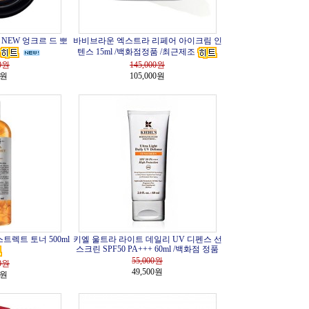
NEW 엉크르 드 뽀
바비브라운 엑스트라 리페어 아이크림 인
텐스 15ml /백화점정품 /최근제조
0
원
145,000
원
0원
105,000원
트렉트 토너 500ml
키엘 울트라 라이트 데일리 UV 디펜스 선
스크린 SPF50 PA+++ 60ml /백화점 정품
55,000
원
0
원
49,500원
0원