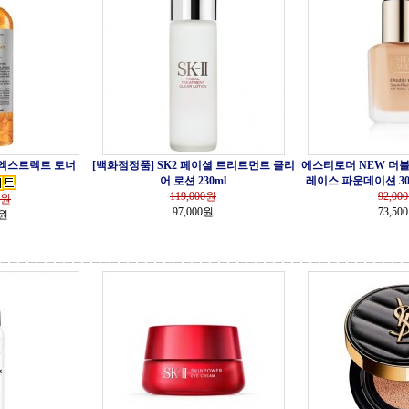
 엑스트렉트 토너
[백화점정품] SK2 페이셜 트리트먼트 클리
에스티로더 NEW 더블
어 로션 230ml
레이스 파운데이션 30ml 
119,000
원
92,000
원
97,000원
73,50
0원