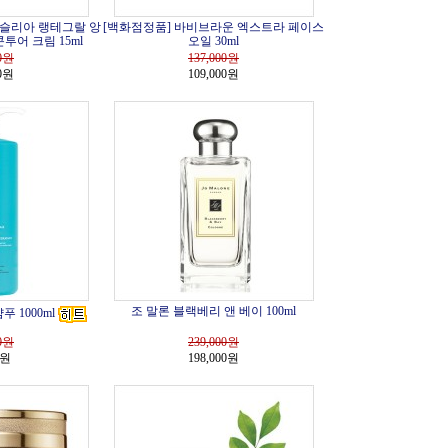
시슬리아 랭테그랄 앙
[백화점정품] 바비브라운 엑스트라 페이스
콘투어 크림 15ml
오일 30ml
0
원
137,000
원
00원
109,000원
조 말론 블랙베리 앤 베이 100ml
 1000ml
0
원
239,000
원
0원
198,000원