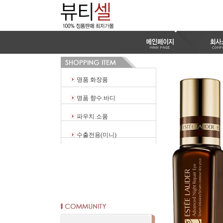
명품 화장품
명품 향수.바디
파우치.소품
수출전용(미니)