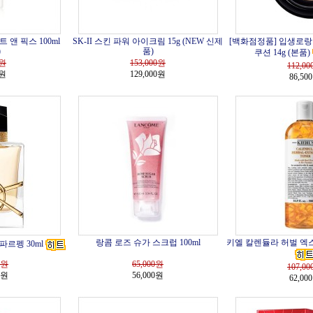
앤 픽스 100ml
SK-II 스킨 파워 아이크림 15g (NEW 신제
[백화점정품] 입생로랑 
)
품)
쿠션 14g (본품)
원
153,000
원
112,00
0원
129,000원
86,50
랑콤 로즈 슈가 스크럽 100ml
키엘 칼렌듈라 허벌 엑스
파르펭 30ml
원
65,000
원
107,00
0원
56,000원
62,00