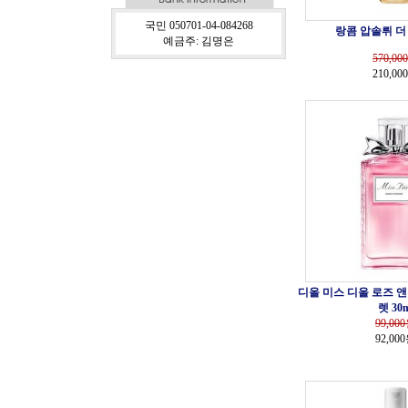
국민 050701-04-084268
랑콤 압솔뤼 더 
예금주: 김명은
570,000
210,00
디올 미스 디올 로즈 앤
렛 30m
99,000
92,00