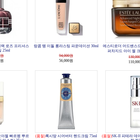
블랙 로즈 프리셔스
랑콤 뗑 이돌 롱라스팅 파운데이션 30ml
에스티로더 어드밴스드
25ml
퍼차지드 아이 젤 크림
원
94,000
원
130,00
0원
56,000원
110,0
모아젤 빠르펭 뿌르
(품절)
록시땅 시어버터 핸드크림 75ml
(품절)
SK-II 피테라 데