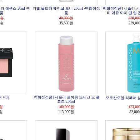
 에센스 30ml /백
키엘 울트라 훼이셜 토너 250ml /백화점정
[백화점정품] 시슬리 
품
품
티 아쥬 아이 앤 립 
원
40,000
원
320,00
0원
35,500원
229,0
4.8g
[백화점정품] 시슬리 로씨옹 또니끄 오 플
모로칸오일 리페어 샴푸
뢰르 250ml
원
160,000
원
123,00
0원
113,000원
82,00