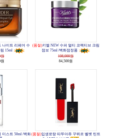
 나이트 리페어 수
(품절)
키엘 NEW 수퍼 멀티 코렉티브 크림
 15ml
점보 75ml /백화점정품
0
원
108,000
원
00원
84,500원
이 미스트 50ml /백화
(품절)
입생로랑 따뚜아쥬 꾸뛰르 벨벳 틴트