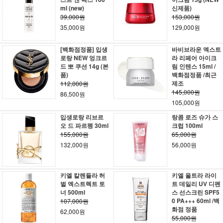
ml (new)
신제품)
39,000원
153,000원
35,000원
129,000원
[백화점정품] 입생
바비브라운 엑스트
로랑 NEW 엉크르
라 리페어 아이크
드 뽀 쿠션 14g (본
림 인텐스 15ml /
품)
백화점정품 /최근
제조
112,000원
145,000원
86,500원
105,000원
입생로랑 리브르
랑콤 로즈 슈가 스
오 드 파르펭 30ml
크럽 100ml
155,000원
65,000원
132,000원
56,000원
키엘 칼렌듈라 허
키엘 울트라 라이
벌 엑스트렉트 토
트 데일리 UV 디펜
너 500ml
스 선스크린 SPF5
0 PA+++ 60ml /백
107,000원
화점 정품
62,000원
55,000원