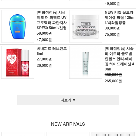
49,500원
[백화점정품] 시세
NEW 키엘 울트라
이도 더 퍼펙트 UV
훼이셜 크림 125m
프로텍터 파란자차
l /백화점정품
SPF50 50ml /신형
88,000원
58,000원
75,000원
47,000원
베네피트 러브틴트
[백화점정품] 시슬
6ml
리 이드라 글로벌
인텐스 안티-에이
27,000원
징 하이드레이션 4
26,000원
0ml
380,000원
265,000원
더보기 ▼
NEW ARRIVALS