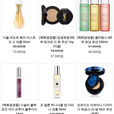
디올 쟈도르 헤어 미스트
[백화점정품] 입생로랑 NE
[백화점정품] 클라랑스 NE
오 드 퍼퓸 40ml
W 엉크르 드 뽀 쿠션 14g
W 토닝 로션 200ml
(리필)
80,000원
51,000원
78,000원
73,000원
45,000원
57,000원
[백화점정품] 시슬리 블랙
조 말론 허니서클 앤 다바
조르지오 아르마니 디자이
로즈 아이 컨투어 플루이드
나 코롱 30ml
너 에센스-인-밤 메쉬 쿠션
14ml
(본품)
110,000원