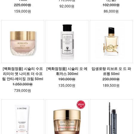
225,000원
102,000원
92,000원
159,000원
86,000원
[백화점정품] 시슬리 수프
[백화점정품] 시슬리 오 에
입생로랑 리브르 오 드 파
리미아 앳 나이트 더 수프
휘까스 300ml
르펭 50ml
림 안티-에이징 크림 50ml
190,000원
230,000원
1,050,000원
135,000원
189,500원
739,000원