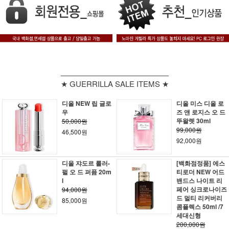
★ GUERRILLA SALE ITEMS ★
디올 NEW 립 글로
디올 미스 디올 로
우
즈 앤 로지스 오 드
뚜왈렛 30ml
50,000원
99,000원
46,500원
92,000원
디올 쟈도르 롤러-
[백화점정품] 에스
펄 오 드 퍼퓸 20m
티로더 NEW 어드
l
밴드스 나이트 리
페어 싱크로나이즈
94,000원
드 멀티 리커버리
85,000원
콤플렉스 50ml /7
세대신형
200,000원