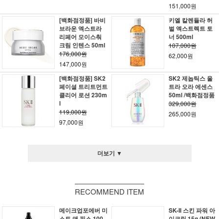
151,000원
[백화점정품] 바비
키엘 칼렌듈라 허
브라운 엑스트라
벌 엑스트렉트 토
리페어 모이스춰
너 500ml
크림 인텐스 50ml
107,000원
176,000원
62,000원
147,000원
[백화점정품] SK2
SK2 제놉틱스 울
페이셜 트리트먼트
트라 오라 에센스
클리어 로션 230m
50ml /백화점정품
l
329,000원
119,000원
265,000원
97,000원
더보기 ▼
RECOMMEND ITEM
메이크업포에버 미
SK-II 스킨 파워 아
스트 앤 픽스 100
이크림 15g (NEW