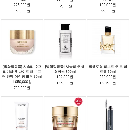
225,000원
102,000원
92,000원
159,000원
86,000원
[백화점정품] 시슬리 수프
[백화점정품] 시슬리 오 에
입생로랑 리브르 오 드 파
리미아 앳 나이트 더 수프
휘까스 300ml
르펭 50ml
림 안티-에이징 크림 50ml
190,000원
230,000원
1,050,000원
135,000원
189,500원
739,000원