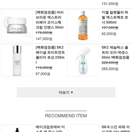
151,000원
[백화점정품] 바비
키엘 칼렌듈라 허
브라운 엑스트라
벌 엑스트렉트 토
리페어 모이스춰
너 500ml
크림 인텐스 50ml
107,000원
176,000원
62,000원
147,000원
[백화점정품] SK2
SK2 제놉틱스 울
페이셜 트리트먼트
트라 오라 에센스
클리어 로션 230m
50ml /백화점정품
l
329,000원
119,000원
265,000원
97,000원
더보기 ▼
RECOMMEND ITEM
메이크업포에버 미
SK-II 스킨 파워 아
스트 앤 픽스 100
이크림 15g (NEW