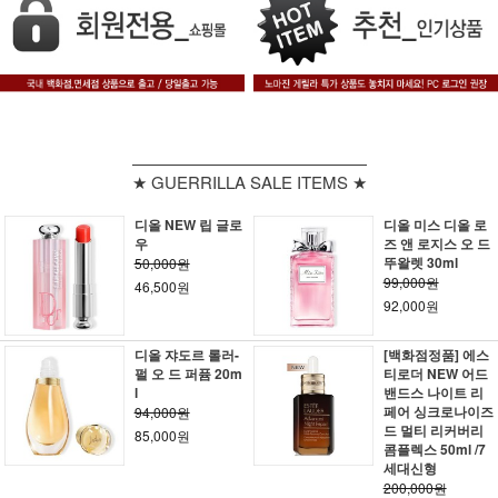
★ GUERRILLA SALE ITEMS ★
디올 NEW 립 글로
디올 미스 디올 로
우
즈 앤 로지스 오 드
뚜왈렛 30ml
50,000원
99,000원
46,500원
92,000원
디올 쟈도르 롤러-
[백화점정품] 에스
펄 오 드 퍼퓸 20m
티로더 NEW 어드
l
밴드스 나이트 리
페어 싱크로나이즈
94,000원
드 멀티 리커버리
85,000원
콤플렉스 50ml /7
세대신형
200,000원