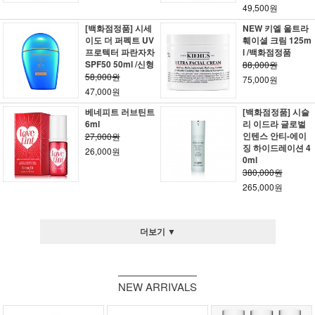
49,500원
[백화점정품] 시세
NEW 키엘 울트라
이도 더 퍼펙트 UV
훼이셜 크림 125m
프로텍터 파란자차
l /백화점정품
SPF50 50ml /신형
88,000원
58,000원
75,000원
47,000원
베네피트 러브틴트
[백화점정품] 시슬
6ml
리 이드라 글로벌
인텐스 안티-에이
27,000원
징 하이드레이션 4
26,000원
0ml
380,000원
265,000원
더보기 ▼
NEW ARRIVALS