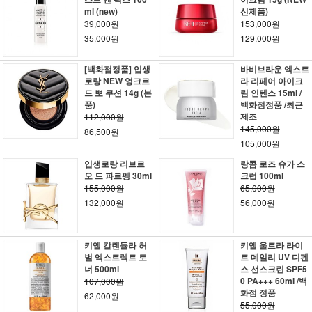
ml (new)
신제품)
39,000원
153,000원
35,000원
129,000원
[백화점정품] 입생
바비브라운 엑스트
로랑 NEW 엉크르
라 리페어 아이크
드 뽀 쿠션 14g (본
림 인텐스 15ml /
품)
백화점정품 /최근
제조
112,000원
145,000원
86,500원
105,000원
입생로랑 리브르
랑콤 로즈 슈가 스
오 드 파르펭 30ml
크럽 100ml
155,000원
65,000원
132,000원
56,000원
키엘 칼렌듈라 허
키엘 울트라 라이
벌 엑스트렉트 토
트 데일리 UV 디펜
너 500ml
스 선스크린 SPF5
0 PA+++ 60ml /백
107,000원
화점 정품
62,000원
55,000원