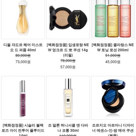
디올 쟈도르 헤어 미스트
[백화점정품] 입생로랑 NE
[백화점정품] 클라랑스 NE
오 드 퍼퓸 40ml
W 엉크르 드 뽀 쿠션 14g
W 토닝 로션 200ml
(리필)
80,000원
51,000원
78,000원
73,000원
45,000원
57,000원
[백화점정품] 시슬리 블랙
조 말론 허니서클 앤 다바
조르지오 아르마니 디자이
로즈 아이 컨투어 플루이드
나 코롱 30ml
너 에센스-인-밤 메쉬 쿠션
14ml
(본품)
110,000원