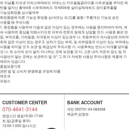
트 리날룰 리모넨 미리스틱애씨드 아데노신 카프릴릴글라이콜 시트로넬올 쿠마린 에
탄올 알지닌 황색4호 시트릭애씨드 적색504호 살리실릭애씨드 장미꽃추출물
기능성화장품 심사필여부
화장품법에 따른 기능성 화장품 심사(또는 보고)를 필함 / 주름개선 기능성 승인
사용할 때 주의사항
1. 화장품을 사용하여 다음과 같은 이상이 있는 경우에는 사용을 중지하여야 하며, 계
속 사용하면 증상을 악화시키므로 피부과 전문의 등에게 상담할 것가. 사용중 붉은 반
점, 부어오름, 가려움증, 자극등의 이상이 있는경우 나. 적용부위가 직사광선에 의하여
위와 같은 이상이 있는 경우 2. 상처가 있는 부위, 및 피부염등의 이상이 있는 부위에는
사용을 하지말 것 3. 보관 및 취급상의 주의사항 가. 사용후에는 반드시 마개를 닫아둘
것 나. 유·소아의 손이 닿지 아니하는 곳에 보관할 것 다. 고온 내지 저온의 장소 및 직
사광선이 닿는 곳에는 보관하지 말 것* 그 외 더 자세한 사용상 주의사항은 제품에 기
재되어 있습니다.
품질보증기준
관련 법 및 소비자 분쟁해결 규정에 따름
제조국
프랑스
CUSTOMER CENTER
BANK ACCOUNT
070-4641-3144
국민 050701-04-084268
예금주:김명은
영업시간 평일10:30-17:00
토.일(공휴일 휴무)
12:00-1:000 점시시간