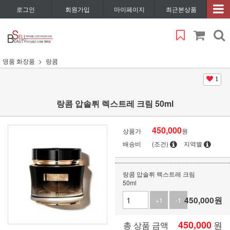
로그인
회원가입
마이페이지
최근본상품
명품 화장품
랑콤
1
랑콤 압솔뤼 렉스트레 크림 50ml
450,000
상품가
원
배송비
(조건)
지역별
랑콤 압솔뤼 렉스트레 크림
50ml
450,000
원
+1
-1
450,000
원
총 상품 금액