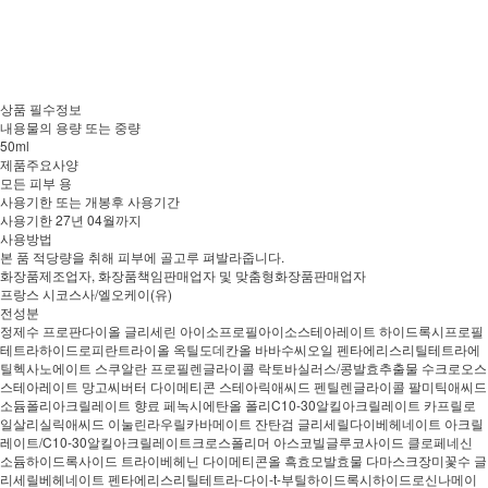
상품 필수정보
내용물의 용량 또는 중량
50ml
제품주요사양
모든 피부 용
사용기한 또는 개봉후 사용기간
사용기한 27년 04월까지
사용방법
본 품 적당량을 취해 피부에 골고루 펴발라줍니다.
화장품제조업자, 화장품책임판매업자 및 맞춤형화장품판매업자
프랑스 시코스사/엘오케이(유)
전성분
정제수 프로판다이올 글리세린 아이소프로필아이소스테아레이트 하이드록시프로필
테트라하이드로피란트라이올 옥틸도데칸올 바바수씨오일 펜타에리스리틸테트라에
틸헥사노에이트 스쿠알란 프로필렌글라이콜 락토바실러스/콩발효추출물 수크로오스
스테아레이트 망고씨버터 다이메티콘 스테아릭애씨드 펜틸렌글라이콜 팔미틱애씨드
소듐폴리아크릴레이트 향료 페녹시에탄올 폴리C10-30알킬아크릴레이트 카프릴로
일살리실릭애씨드 이눌린라우릴카바메이트 잔탄검 글리세릴다이베헤네이트 아크릴
레이트/C10-30알킬아크릴레이트크로스폴리머 아스코빌글루코사이드 클로페네신
소듐하이드록사이드 트라이베헤닌 다이메티콘올 흑효모발효물 다마스크장미꽃수 글
리세릴베헤네이트 펜타에리스리틸테트라-다이-t-부틸하이드록시하이드로신나메이