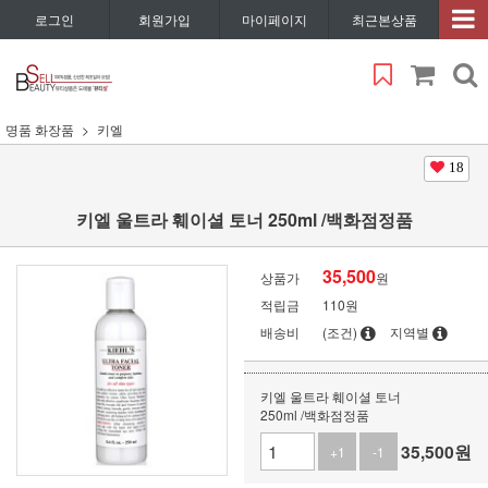
로그인
회원가입
마이페이지
최근본상품
명품 화장품
키엘
18
키엘 울트라 훼이셜 토너 250ml /백화점정품
35,500
상품가
원
적립금
110원
배송비
(조건)
지역별
키엘 울트라 훼이셜 토너
250ml /백화점정품
35,500
원
+1
-1