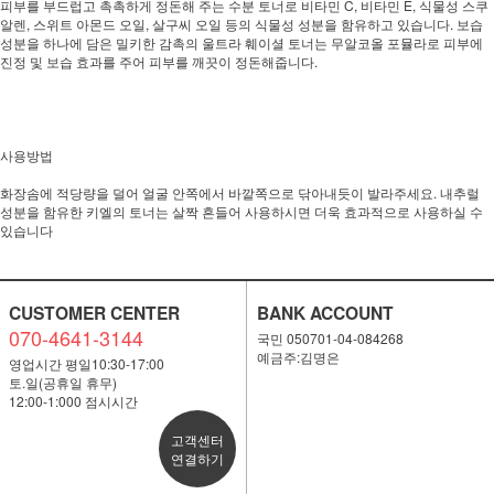
피부를 부드럽고 촉촉하게 정돈해 주는 수분 토너로 비타민 C, 비타민 E, 식물성 스쿠
알렌, 스위트 아몬드 오일, 살구씨 오일 등의 식물성 성분을 함유하고 있습니다. 보습
성분을 하나에 담은 밀키한 감촉의 울트라 훼이셜 토너는 무알코올 포뮬라로 피부에
진정 및 보습 효과를 주어 피부를 깨끗이 정돈해줍니다.
사용방법
화장솜에 적당량을 덜어 얼굴 안쪽에서 바깥쪽으로 닦아내듯이 발라주세요. 내추럴
성분을 함유한 키엘의 토너는 살짝 흔들어 사용하시면 더욱 효과적으로 사용하실 수
있습니다
CUSTOMER CENTER
BANK ACCOUNT
070-4641-3144
국민 050701-04-084268
예금주:김명은
영업시간 평일10:30-17:00
토.일(공휴일 휴무)
12:00-1:000 점시시간
고객센터
연결하기