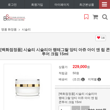
로그인
회원가입
마이페이지
최근본상품
명품 화장품
시슬리
14
[백화점정품] 시슬리 시슬리아 랭테그랄 앙티 아쥬 아이 앤 립 콘
투어 크림 15ml
229,000
상품가
원
적립금
50원
배송비
(조건)
지역별
[백화점정품] 시슬리 시슬리아
랭테그랄 앙티 아쥬 아이 앤 립
콘투어 크림 15ml