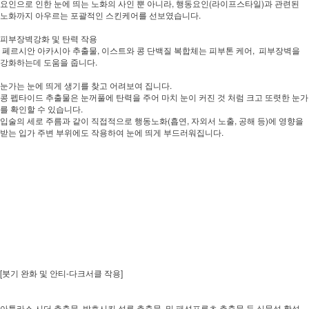
요인으로 인한 눈에 띄는 노화의 사인 뿐 아니라, 행동요인(라이프스타일)과 관련된
노화까지 아우르는 포괄적인 스킨케어를 선보였습니다.
피부장벽강화 및 탄력 작용
페르시안 아카시아 추출물, 이스트와 콩 단백질 복합체는 피부톤 케어, 피부장벽을
강화하는데 도움을 줍니다.
눈가는 눈에 띄게 생기를 찾고 어려보여 집니다.
콩 펩타이드 추출물은 눈꺼풀에 탄력을 주어 마치 눈이 커진 것 처럼 크고 또렷한 눈가
를 확인할 수 있습니다.
입술의 세로 주름과 같이 직접적으로 행동노화(흡연, 자외서 노출, 공해 등)에 영향을
받는 입가 주변 부위에도 작용하여 눈에 띄게 부드러워집니다.
[붓기 완화 및 안티-다크서클 작용]
아틀라스 시더 추출물, 발효시킨 석류 추출물, 및 패션프루츠 추출물 등 식물성 활성