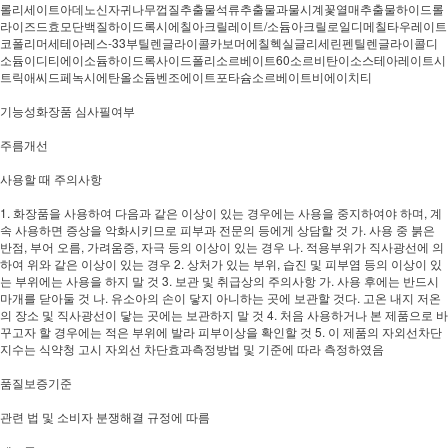
롤리세이트아데노신자귀나무껍질추출물석류추출물과물시계꽃열매추출물하이드롤
라이즈드효모단백질하이드록시에칠아크릴레이트/소듐아크릴로일디메칠타우레이트
코폴리머세테아레스-33부틸렌글라이콜카보머에칠헥실글리세린펜틸렌글라이콜디
소듐이디티에이소듐하이드록사이드폴리소르베이트60소르비탄이소스테아레이트시
트릭애씨드페녹시에탄올소듐벤조에이트포타슘소르베이트비에이치티
기능성화장품 심사필여부
주름개선
사용할 때 주의사항
1. 화장품을 사용하여 다음과 같은 이상이 있는 경우에는 사용을 중지하여야 하며, 계
속 사용하면 증상을 악화시키므로 피부과 전문의 등에게 상담할 것 가. 사용 중 붉은
반점, 부어 오름, 가려움증, 자극 등의 이상이 있는 경우 나. 적용부위가 직사광선에 의
하여 위와 같은 이상이 있는 경우 2. 상처가 있는 부위, 습진 및 피부염 등의 이상이 있
는 부위에는 사용을 하지 말 것 3. 보관 및 취급상의 주의사항 가. 사용 후에는 반드시
마개를 닫아둘 것 나. 유소아의 손이 닿지 아니하는 곳에 보관할 것다. 고온 내지 저온
의 장소 및 직사광선이 닿는 곳에는 보관하지 말 것 4. 처음 사용하거나 본 제품으로 바
꾸고자 할 경우에는 적은 부위에 발라 피부이상을 확인할 것 5. 이 제품의 자외선차단
지수는 식약청 고시 자외선 차단효과측정방법 및 기준에 따라 측정하였음
품질보증기준
관련 법 및 소비자 분쟁해결 규정에 따름