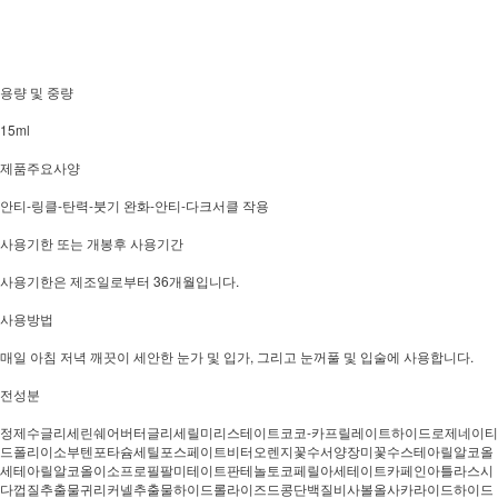
용량 및 중량
15ml
제품주요사양
안티-링클-탄력-붓기 완화-안티-다크서클 작용
사용기한 또는 개봉후 사용기간
사용기한은 제조일로부터 36개월입니다.
사용방법
매일 아침 저녁 깨끗이 세안한 눈가 및 입가, 그리고 눈꺼풀 및 입술에 사용합니다.
전성분
정제수글리세린쉐어버터글리세릴미리스테이트코코-카프릴레이트하이드로제네이티
드폴리이소부텐포타슘세틸포스페이트비터오렌지꽃수서양장미꽃수스테아릴알코올
세테아릴알코올이소프로필팔미테이트판테놀토코페릴아세테이트카페인아틀라스시
다껍질추출물귀리커넬추출물하이드롤라이즈드콩단백질비사볼올사카라이드하이드