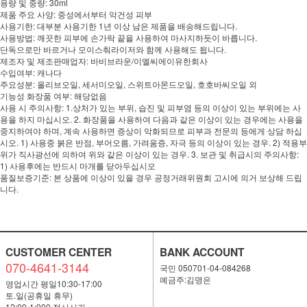
용량 및 중량: 30ml
제품 주요 사양: 중성에서부터 악건성 피부
사용기한: 대부분 사용기한 1년 이상 남은 제품을 배송해드립니다.
사용방법: 깨끗한 피부에 손가락 끝을 사용하여 마사지하듯이 바릅니다.
단독으로만 바르거나 모이스춰라이저와 함께 사용해도 됩니다.
제조자 및 제조판매업자: 바비브라운/이엘씨에이유한회사
수입여부: 캐나다
주요성분: 올리브오일, 세서미오일, 스위트아몬드오일, 호호바씨오일 외
기능성 화장품 여부: 해당없음
사용 시 주의사항: 1.상처가 있는 부위, 습진 및 피부염 등의 이상이 있는 부위에는 사
용을 하지 마십시오. 2. 화장품을 사용하여 다음과 같은 이상이 있는 경우에는 사용을
중지하여야 하며, 계속 사용하면 증상이 악화되므로 피부과 전문의 등에게 상담 하십
시오. 1) 사용중 붉은 반점, 부어오름, 가려움증, 자극 등의 이상이 있는 경우. 2) 적용부
위가 직사광선에 의하여 위와 같은 이상이 있는 경우. 3. 보관 및 취급시의 주의사항:
1) 사용후에는 반드시 마개를 닫아두십시오
품질보증기준: 본 상품에 이상이 있을 경우 공정거래위원회 고시에 의거 보상해 드립
니다.
CUSTOMER CENTER
BANK ACCOUNT
070-4641-3144
국민 050701-04-084268
예금주:김명은
영업시간 평일10:30-17:00
토.일(공휴일 휴무)
12:00-1:000 점시시간