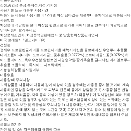
건성,중건성,중성,중지성,지성,악지성
사용기한 또는 개봉후 사용기간
배송되는 제품은 사용기한이 12개월 이상 남아있는 제품부터 순차적으로 배송됩니다
사용방법
화장솜에 적당량을 덜어 화장솜 뒷면으로 눈가를 피해서 얼굴 안쪽에서 바깥쪽으로
닦아내듯이 발라주세요.
화장품제조업자, 화장품책임판매업자 및 맞춤형화장품판매업자
미국 로레알사 / 엘오케이 (유)
전성분
정제수 프로필렌글라이콜 프로판다이올 페녹시에탄올 클로페네신 우엉뿌리추출물
다이소듐이디티에이 포트마리골드꽃추출물(0.0772%) 포트마리골드꽃(0.075%) 하
이드롤라이즈드옥수수전분 알란토인 서양송악잎/줄기추출물 글리세린 마시멜로뿌리
추출물 소듐하이드록사이드 시트릭애씨드
기능성화장품 심사필여부
내용없음
사용할 때 주의사항
1. 화장품을 사용하여 다음과 같이 이상이 있을 경우에는 사용을 중지할 것이며, 계속
사용하면 증상을 악화시키므로 피부과 전문의 등에게 상담할 것 1) 사용중 붉은 반점,
부어오름, 가려움증, 자극 등의 이상이 있을 경우 2) 적용부위가 직사광선에 의해 위와
같은 이상이 있을 경우2. 상처가 있는 곳 또는 피부염등의 이상이 있는 부위에는 사용
을 금할 것3. 보관 및 취급상의 주의사항 1) 사용후에는 반드시 마개를 닫아둘 것 2)
유.소아의 손에 닿지 않는 곳에 보관할 것 3) 고온 내지 저온의 장소 및 일광이 닿는 곳
에는 보관하지 말 것상세한 주의사항 내용은 제품에 부착된 라벨내용을 참조해 주십
시오.
품질보증기준
관련 법 및 소비자분쟁해결 규정에 따름