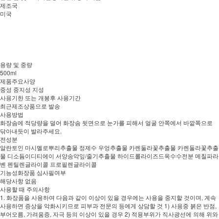
제조국
미국
용량 및 중량
500ml
제품주요사양
중성 중지성 지성
사용기한 또는 개봉후 사용기간
최근제조상품으로 발송
사용방법
화장솜에 적당량을 덜어 화장솜 뒷면으로 눈가를 피해서 얼굴 안쪽에서 바깥쪽으로
닦아내듯이 발라주세요.
전성분
알란토인 마시멜로뿌리추출물 정제수 우엉추출물 카렌둘라꽃추출물 카렌둘라꽃추출
물 디소듐이디티에이 서양송악잎/줄기추출물 하이드롤라이즈드옥수수전분 메칠파라
벤 펜틸렌글라이콜 프로필렌글라이콜
기능성화장품 심사필여부
해당사항 없음
사용할 때 주의사항
1. 화장품을 사용하여 다음과 같이 이상이 있을 경우에는 사용을 중지할 것이며, 계속
사용하면 증상을 악화시키므로 피부과 전문의 등에게 상담할 것 1) 사용중 붉은 반점,
부어오름, 가려움증, 자극 등의 이상이 있을 경우 2) 적용부위가 직사광선에 의해 위와