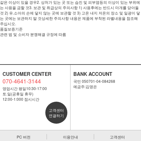
같은 이상이 있을 경우2. 상처가 있는 곳 또는 습진 및 피부염등의 이상이 있는 부위에
는 사용을 금할 것3. 보관 및 취급상의 주의사항 1) 사용후에는 반드시 마개를 닫아둘
것 2) 유.소아의 손에 닿지 않는 곳에 보관할 것 3) 고온 내지 저온의 장소 및 일광이 닿
는 곳에는 보관하지 말 것상세한 주의사항 내용은 제품에 부착된 라벨내용을 참조해
주십시오.
품질보증기준
관련 법 및 소비자 분쟁해결 규정에 따름
CUSTOMER CENTER
BANK ACCOUNT
070-4641-3144
국민 050701-04-084268
예금주:김명은
영업시간 평일10:30-17:00
토.일(공휴일 휴무)
12:00-1:000 점시시간
고객센터
연결하기
PC 버전
이용안내
고객센터