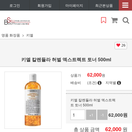
로그인
회원가입
마이페이지
최근본상품
명품 화장품
키엘
26
키엘 칼렌듈라 허벌 엑스트렉트 토너 500ml
62,000
상품가
원
배송비
(조건)
지역별
키엘 칼렌듈라 허벌 엑스트렉
트 토너 500ml
62,000
원
+1
-1
62,000
원
총 상품 금액