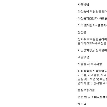
사용방법
화장솜에 적당량을 덜어
화장품제조업자, 화장
미국 로레알사 / 엘오케이
전성분
정제수 프로필렌글라이콜
롤라이즈드옥수수전분 
기능성화장품 심사필
내용없음
사용할 때 주의사항
1. 화장품을 사용하여 
어오름, 가려움증, 자극
금할 것3. 보관 및 취급
관하지 말 것상세한 주
품질보증기준
관련 법 및 소비자분쟁
제조국