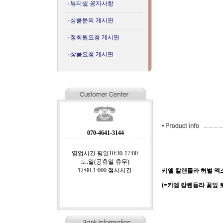
뷰티셀 공지사항
상품문의 게시판
정회원요청 게시판
상품요청 게시판
070-4641-3144
영업시간 평일10:30-17:00
토.일(공휴일 휴무)
12:00-1:000 점시시간
키엘 칼렌듈라 허벌 엑스
(=키엘 칼렌듈라 꽃잎 토너