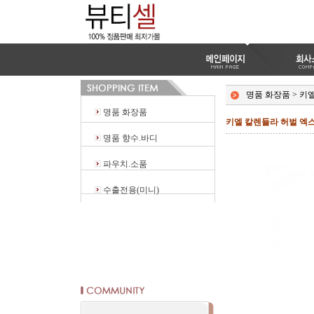
명품 화장품
>
키
명품 화장품
키엘 칼렌듈라 허벌 엑스
명품 향수.바디
파우치.소품
수출전용(미니)