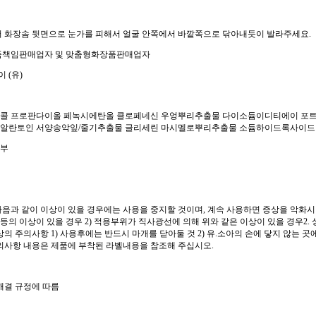
 화장솜 뒷면으로 눈가를 피해서 얼굴 안쪽에서 바깥쪽으로 닦아내듯이 발라주세요.
품책임판매업자 및 맞춤형화장품판매업자
 (유)
 프로판다이올 페녹시에탄올 클로페네신 우엉뿌리추출물 다이소듐이디티에이 포트마리골드
알란토인 서양송악잎/줄기추출물 글리세린 마시멜로뿌리추출물 소듐하이드록사이드
여부
다음과 같이 이상이 있을 경우에는 사용을 중지할 것이며, 계속 사용하면 증상을 악화시키
 등의 이상이 있을 경우 2) 적용부위가 직사광선에 의해 위와 같은 이상이 있을 경우2
상의 주의사항 1) 사용후에는 반드시 마개를 닫아둘 것 2) 유.소아의 손에 닿지 않는 곳
의사항 내용은 제품에 부착된 라벨내용을 참조해 주십시오.
해결 규정에 따름