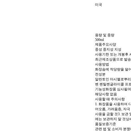
미국
용량 및 중량
500ml
제품주요사양
중성 중지성 지성
사용기한 또는 개봉후
최근제조상품으로 발송
사용방법
화장솜에 적당량을 덜어
전성분
알란토인 마시멜로뿌리
벤 펜틸렌글라이콜 프
기능성화장품 심사필
해당사항 없음
사용할 때 주의사항
1. 화장품을 사용하여 
어오름, 가려움증, 자극
사용을 금할 것3. 보관 
에는 보관하지 말 것상
품질보증기준
관련 법 및 소비자 분