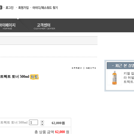
키엘 
렉트 토너 500ml
라 허벌
트렉트.
렉트 토너 500ml
62,000
원
총 상품 금액
62,000
원