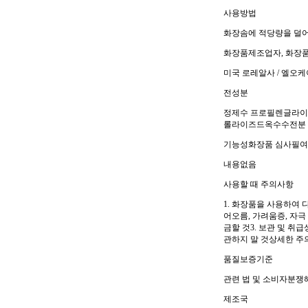
사용방법
화장솜에 적당량을 덜어
화장품제조업자, 화장
미국 로레알사 / 엘오케이
전성분
정제수 프로필렌글라이콜
롤라이즈드옥수수전분 
기능성화장품 심사필
내용없음
사용할 때 주의사항
1. 화장품을 사용하여 
어오름, 가려움증, 자극
금할 것3. 보관 및 취급
관하지 말 것상세한 주
품질보증기준
관련 법 및 소비자분쟁
제조국