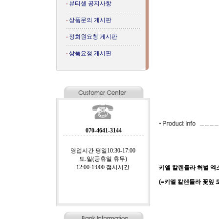
뷰티셀 공지사항
상품문의 게시판
정회원요청 게시판
상품요청 게시판
070-4641-3144
영업시간 평일10:30-17:00
토.일(공휴일 휴무)
12:00-1:000 점시시간
키엘 칼렌듈라 허벌 엑스
(=키엘 칼렌듈라 꽃잎 토너