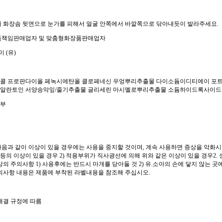
 화장솜 뒷면으로 눈가를 피해서 얼굴 안쪽에서 바깥쪽으로 닦아내듯이 발라주세요.
품책임판매업자 및 맞춤형화장품판매업자
 (유)
 프로판다이올 페녹시에탄올 클로페네신 우엉뿌리추출물 다이소듐이디티에이 포트마리골드
알란토인 서양송악잎/줄기추출물 글리세린 마시멜로뿌리추출물 소듐하이드록사이드
여부
다음과 같이 이상이 있을 경우에는 사용을 중지할 것이며, 계속 사용하면 증상을 악화시키
 등의 이상이 있을 경우 2) 적용부위가 직사광선에 의해 위와 같은 이상이 있을 경우2
상의 주의사항 1) 사용후에는 반드시 마개를 닫아둘 것 2) 유.소아의 손에 닿지 않는 곳
의사항 내용은 제품에 부착된 라벨내용을 참조해 주십시오.
해결 규정에 따름