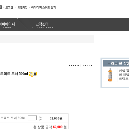
키엘 
렉트 토너 500ml
라 허벌
트렉트.
렉트 토너 500ml
62,000
원
총 상품 금액
62,000
원