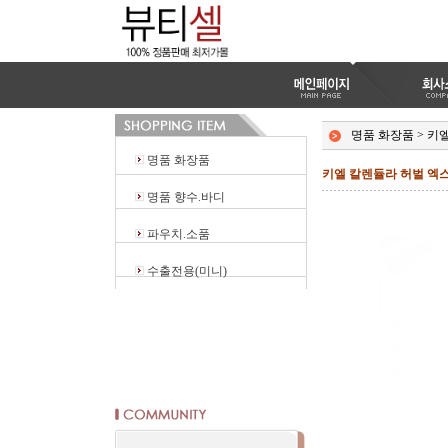
명품 화장품
>
키
명품 화장품
키엘 칼렌듈라 허벌 엑스
명품 향수.바디
파우치.소품
수출전용(미니)