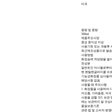
미국
용량 및 중량
500ml
제품주요사양
중성 중지성 지성
사용기한 또는 개봉후
최근제조상품으로 발송
사용방법
화장솜에 적당량을 덜어
전성분
알란토인 마시멜로뿌리
벤 펜틸렌글라이콜 프
기능성화장품 심사필
해당사항 없음
사용할 때 주의사항
1. 화장품을 사용하여 
어오름, 가려움증, 자극
사용을 금할 것3. 보관 
에는 보관하지 말 것상
품질보증기준
관련 법 및 소비자 분