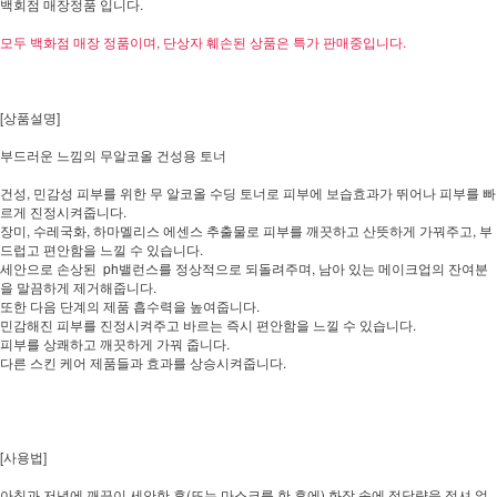
백회점 매장정품 입니다.
모두 백화점 매장 정품이며, 단상자 훼손된 상품은 특가 판매중입니다.
[상품설명]
부드러운 느낌의 무알코올 건성용 토너
건성, 민감성 피부를 위한 무 알코올 수딩 토너로 피부에 보습효과가 뛰어나 피부를 빠
르게 진정시켜줍니다.
장미, 수레국화, 하마멜리스 에센스 추출물로 피부를 깨끗하고 산뜻하게 가꿔주고, 부
드럽고 편안함을 느낄 수 있습니다.
세안으로 손상된 ph밸런스를 정상적으로 되돌려주며, 남아 있는 메이크업의 잔여분
을 말끔하게 제거해줍니다.
또한 다음 단계의 제품 흡수력을 높여줍니다.
민감해진 피부를 진정시켜주고 바르는 즉시 편안함을 느낄 수 있습니다.
피부를 상쾌하고 깨끗하게 가꿔 줍니다.
다른 스킨 케어 제품들과 효과를 상승시켜줍니다.
[사용법]
아침과 저녁에 깨끗이 세안한 후(또는 마스크를 한 후에) 화장 솜에 적당량을 적셔 얼