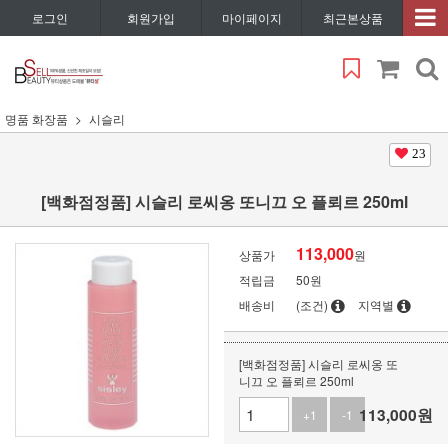
로그인
회원가입
마이페이지
최근본상품
명품 화장품
시슬리
23
[백화점정품] 시슬리 로씨옹 또니끄 오 플뢰르 250ml
113,000
상품가
원
적립금
50원
배송비
(조건)
지역별
[백화점정품] 시슬리 로씨옹 또
니끄 오 플뢰르 250ml
113,000
원
+1
-1