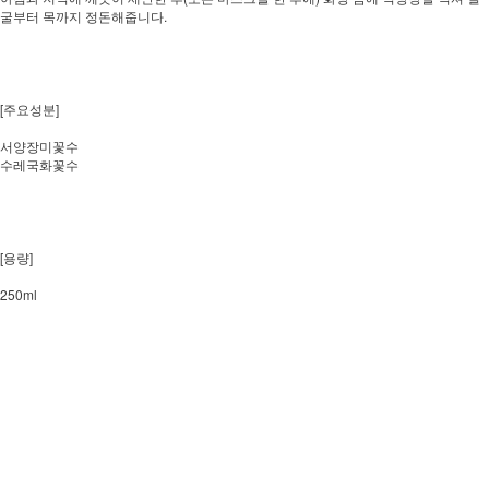
굴부터 목까지 정돈해줍니다.
[주요성분]
서양장미꽃수
수레국화꽃수
[용량]
250ml