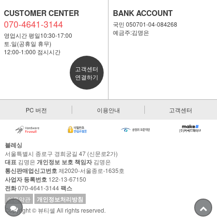
CUSTOMER CENTER
BANK ACCOUNT
070-4641-3144
국민 050701-04-084268
예금주:김명은
영업시간 평일10:30-17:00
토.일(공휴일 휴무)
12:00-1:000 점시시간
고객센터
연결하기
PC 버전
이용안내
고객센터
블레싱
서울특별시 종로구 경희궁길 47 (신문로2가)
대표
김명은
개인정보 보호 책임자
김명은
통신판매업신고번호
제2020-서울종로-1635호
사업자 등록번호
122-13-67150
전화
070-4641-3144
팩스
이용약관
개인정보처리방침
Copyright © 뷰티셀 All rights reserved.