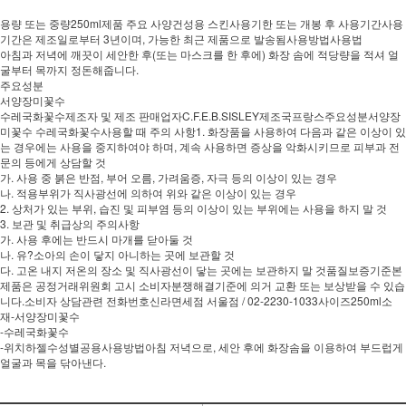
용량 또는 중량250ml제품 주요 사양건성용 스킨사용기한 또는 개봉 후 사용기간사용
기간은 제조일로부터 3년이며, 가능한 최근 제품으로 발송됨사용방법사용법
아침과 저녁에 깨끗이 세안한 후(또는 마스크를 한 후에) 화장 솜에 적당량을 적셔 얼
굴부터 목까지 정돈해줍니다.
주요성분
서양장미꽃수
수레국화꽃수제조자 및 제조 판매업자C.F.E.B.SISLEY제조국프랑스주요성분서양장
미꽃수 수레국화꽃수사용할 때 주의 사항1. 화장품을 사용하여 다음과 같은 이상이 있
는 경우에는 사용을 중지하여야 하며, 계속 사용하면 증상을 악화시키므로 피부과 전
문의 등에게 상담할 것
가. 사용 중 붉은 반점, 부어 오름, 가려움증, 자극 등의 이상이 있는 경우
나. 적용부위가 직사광선에 의하여 위와 같은 이상이 있는 경우
2. 상처가 있는 부위, 습진 및 피부염 등의 이상이 있는 부위에는 사용을 하지 말 것
3. 보관 및 취급상의 주의사항
가. 사용 후에는 반드시 마개를 닫아둘 것
나. 유?소아의 손이 닿지 아니하는 곳에 보관할 것
다. 고온 내지 저온의 장소 및 직사광선이 닿는 곳에는 보관하지 말 것품질보증기준본
제품은 공정거래위원회 고시 소비자분쟁해결기준에 의거 교환 또는 보상받을 수 있습
니다.소비자 상담관련 전화번호신라면세점 서울점 / 02-2230-1033사이즈250ml소
재-서양장미꽃수
-수레국화꽃수
-위치하젤수성별공용사용방법아침 저녁으로, 세안 후에 화장솜을 이용하여 부드럽게
얼굴과 목을 닦아낸다.