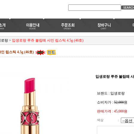
생로랑
>
입생로랑 루쥬 볼립떼 샤인 립스틱 4.5g (46호)
립스틱 4.5g (46호)
입생로랑 루쥬 볼립떼 샤인 
브랜드 : 입생로랑
소비자가 :
52,000
원
판매가격 :
45,000원
색상
: