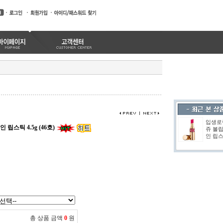
입생로
립스틱 4.5g (46호)
쥬 볼립
인 립스.
총 상품 금액
0
원