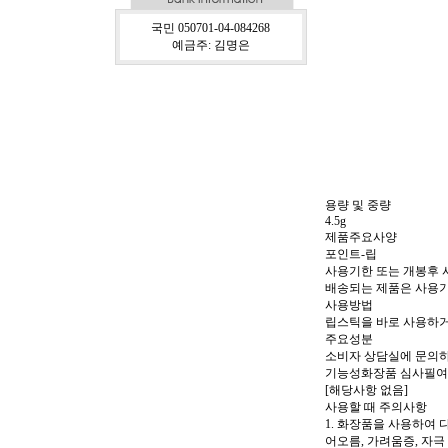
국민 050701-04-084268
예금주: 김명은
용량 및 중량
4.5g
제품주요사양
포인트-립
사용기한 또는 개봉후
배송되는 제품은 사용기
사용방법
립스틱을 바로 사용하거
주요성분
소비자 상담실에 문의하
기능성화장품 심사필
[해당사항 없음]
사용할 때 주의사항
1. 화장품을 사용하여 
어오름, 가려움증, 자극