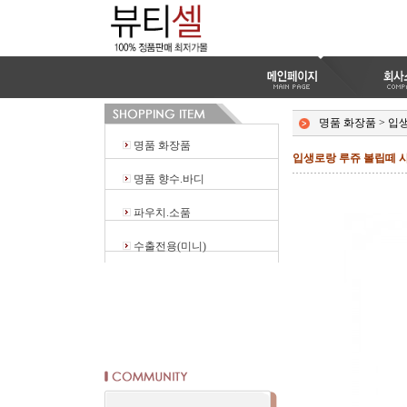
명품 화장품
>
입
명품 화장품
입생로랑 루쥬 볼립떼 샤인 
명품 향수.바디
파우치.소품
수출전용(미니)