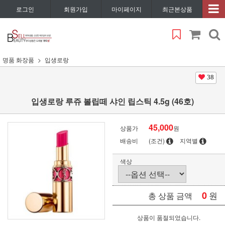
로그인
회원가입
마이페이지
최근본상품
명품 화장품
입생로랑
38
입생로랑 루쥬 볼립떼 샤인 립스틱 4.5g (46호)
45,000
상품가
원
배송비
(조건)
지역별
색상
0
원
총 상품 금액
상품이 품절되었습니다.