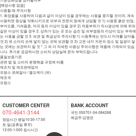
[해당사항 없음]
사용할 때 주의사항
1. 화장품을 사용하여 다음과 같이 이상이 있을 경우에는 사용을 중지할 것이며, 계속
사용하면 증상을 악화시키므로 피부과 전문의 등에게 상담할 것 1) 사용중 붉은 반점,
부어오름, 가려움증, 자극 등의 이상이 있을 경우 2) 적용부위가 직사광선에 의해 위와
같은 이상이 있을 경우 2. 상처가 있는 곳 또는 습진 및 피부염등의 이상이 있는 부위에
는 사용을 금할 것 3. 보관 및 취급상의 주의사항 1) 사용후에는 반드시 마개를 닫아둘
것 2) 유.소아의 손에 닿지 않는 곳에 보관할 것 3) 고온 내지 저온의 장소 및 일광이 닿
는 곳에는 보관하지 말 것 * 그 외 더 자세한 사용상 주의사항은 제품에 기재되어 있습
니다. 추가로 궁금하시면 소비자 상담실에 문의 부탁드립니다.
품질보증기준
관련 법 및 소비자 분쟁해결 규정에 따름
제조자 및 제조판매업자
프랑스 로레알사 / 엘오케이 (유)
제조국
프랑스
CUSTOMER CENTER
BANK ACCOUNT
070-4641-3144
국민 050701-04-084268
예금주:김명은
영업시간 평일10:30-17:00
토.일(공휴일 휴무)
12:00-1:000 점시시간