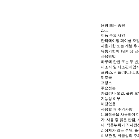
용량 또는 중량
25ml
제품 주요 사양
안티에이징 페이셜 오
사용기한 또는 개봉 후
유통기한이 1년이상 남
사용방법
하루에 한번 또는 두 번
제조자 및 제조판매업
프랑스, 시슬리(C.F.E.B
제조국
프랑스
주요성분
카멜리나 오일, 플럼 오
기능성 여부
해당없음
사용할 때 주의사항
1. 화장품을 사용하여
가. 사용 중 붉은 반점,
나. 적용부위가 직사광
2. 상처가 있는 부위,
3. 보관 및 취급상의 