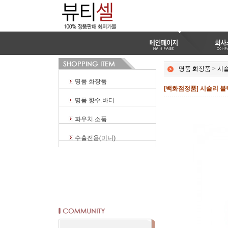
명품 화장품
>
시
명품 화장품
[백화점정품] 시슬리 블랙
명품 향수.바디
파우치.소품
수출전용(미니)