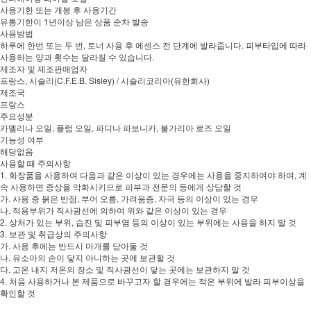
사용기한 또는 개봉 후 사용기간
유통기한이 1년이상 남은 상품 순차 발송
사용방법
하루에 한번 또는 두 번, 토너 사용 후 에센스 전 단계에 발라줍니다. 피부타입에 따라
사용하는 양과 횟수는 달라질 수 있습니다.
제조자 및 제조판매업자
프랑스, 시슬리(C.F.E.B. Sisley) / 시슬리코리아(유한회사)
제조국
프랑스
주요성분
카멜리나 오일, 플럼 오일, 파디나 파보니카, 불가리아 로즈 오일
기능성 여부
해당없음
사용할 때 주의사항
1. 화장품을 사용하여 다음과 같은 이상이 있는 경우에는 사용을 중지하여야 하며, 계
속 사용하면 증상을 악화시키므로 피부과 전문의 등에게 상담할 것
가. 사용 중 붉은 반점, 부어 오름, 가려움증, 자극 등의 이상이 있는 경우
나. 적용부위가 직사광선에 의하여 위와 같은 이상이 있는 경우
2. 상처가 있는 부위, 습진 및 피부염 등의 이상이 있는 부위에는 사용을 하지 말 것
3. 보관 및 취급상의 주의사항
가. 사용 후에는 반드시 마개를 닫아둘 것
나. 유소아의 손이 닿지 아니하는 곳에 보관할 것
다. 고온 내지 저온의 장소 및 직사광선이 닿는 곳에는 보관하지 말 것
4. 처음 사용하거나 본 제품으로 바꾸고자 할 경우에는 적은 부위에 발라 피부이상을
확인할 것