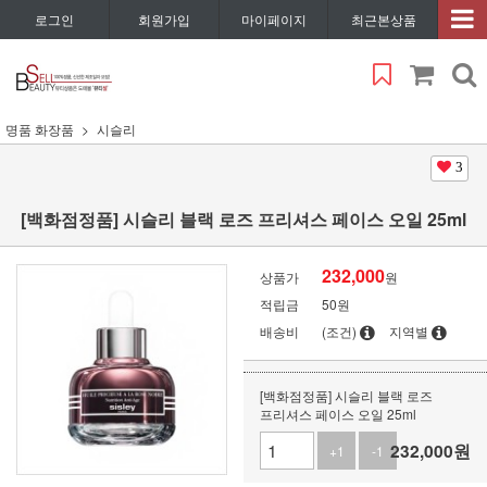
로그인
회원가입
마이페이지
최근본상품
명품 화장품
시슬리
3
[백화점정품] 시슬리 블랙 로즈 프리셔스 페이스 오일 25ml
232,000
상품가
원
적립금
50원
배송비
(조건)
지역별
[백화점정품] 시슬리 블랙 로즈
프리셔스 페이스 오일 25ml
232,000
원
+1
-1