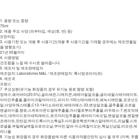
1. 용량 또는 중량
75ml
2. 제품 주요 사양 (피부타입, 색상(호, 번) 등)
모든타입
3. 사용기한 또는 개봉 후 사용기간(개봉 후 사용기간을 기재할 경우에는 제조연월일
을 병행표기)
21년 05월까지
4. 사용방법
건조함을 느낄 때 수시로 발라줍니다.
5. 제조자 및 제조판매업자
제조업자: Laboratories M&L / 제조판매업자: 록시땅코리아(유)
6. 제조국
프랑스
7. 주요성분(유기농 화장품의 경우 유기농 원료 함량 포함)
정제수,쉐어버터(20.0%),글리세린,디메치콘,세테아릴알코올,글리세릴스테아레이트,
아마인추출물,폴리아크릴아마이드,피이지-100스테아레이트,페녹시에탄올,코코넛오
일,서양유채스테롤,C13-14이소파라핀,세테아레스-33,변성알코올,꿀추출물,프로필
렌글라이콜,향료,스위트아몬드열매추출물,마시멜로뿌리추출물,라우레스-7,벤조익애
씨드,데하이드로아세틱애씨드,로즈마리잎추출물,해바라기씨오일,벤질알코올,벤질벤
조에이트,잔탄검,하이드록시이소헥실3-사이클로헥센카복스알데하이드,리날룰,시트
로넬올,부틸페닐메칠프로피오날,쿠마린,알파-이소메칠이오논,헥실신남알,리모넨,제
라니올
8. 기능성 화장품의 경우 화장품법에 따른 식품의약품안전처 심사 필 유무 (미백, 주름