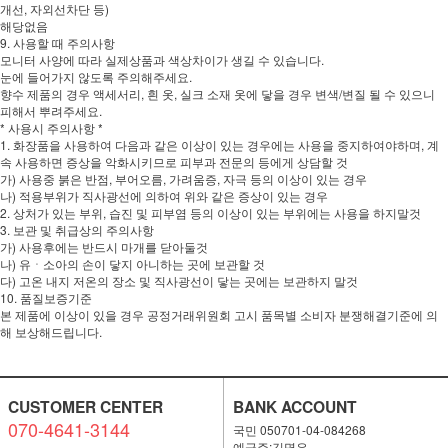
개선, 자외선차단 등)
해당없음
9. 사용할 때 주의사항
모니터 사양에 따라 실제상품과 색상차이가 생길 수 있습니다.
눈에 들어가지 않도록 주의해주세요.
향수 제품의 경우 액세서리, 흰 옷, 실크 소재 옷에 닿을 경우 변색/변질 될 수 있으니
피해서 뿌려주세요.
* 사용시 주의사항 *
1. 화장품을 사용하여 다음과 같은 이상이 있는 경우에는 사용을 중지하여야하며, 계
속 사용하면 증상을 악화시키므로 피부과 전문의 등에게 상담할 것
가) 사용중 붉은 반점, 부어오름, 가려움증, 자극 등의 이상이 있는 경우
나) 적용부위가 직사광선에 의하여 위와 같은 증상이 있는 경우
2. 상처가 있는 부위, 습진 및 피부염 등의 이상이 있는 부위에는 사용을 하지말것
3. 보관 및 취급상의 주의사항
가) 사용후에는 반드시 마개를 닫아둘것
나) 유ㆍ소아의 손이 닿지 아니하는 곳에 보관할 것
다) 고온 내지 저온의 장소 및 직사광선이 닿는 곳에는 보관하지 말것
10. 품질보증기준
본 제품에 이상이 있을 경우 공정거래위원회 고시 품목별 소비자 분쟁해결기준에 의
해 보상해드립니다.
CUSTOMER CENTER
BANK ACCOUNT
070-4641-3144
국민 050701-04-084268
예금주:김명은