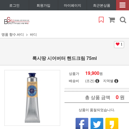
로그인
회원가입
마이페이지
최근본상품
명품 향수.바디
바디
1
록시땅 시어버터 핸드크림 75ml
19,900
상품가
원
배송비
(조건)
지역별
0
원
총 상품 금액
상품이 품절되었습니다.