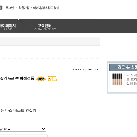
나스 
실러 6ml /백화점정품
트 크리
실러 6m
는 나스 베스트 컨실러