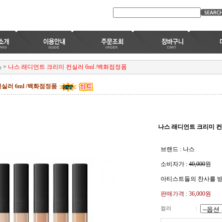
스
>
나스 래디언트 크리미 컨실러 6ml /백화점정품
실러 6ml /백화점정품
나스 래디언트 크리미 컨
브랜드 : 나스
소비자가 :
40,000
원
아티스트들의 찬사를 받
판매가격 :
36,000원
컬러
: