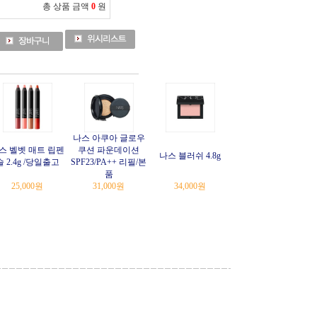
총 상품 금액
0
원
나스 아쿠아 글로우
스 벨벳 매트 립펜
쿠션 파운데이션
나스 블러쉬 4.8g
슬 2.4g /당일출고
SPF23/PA++ 리필/본
품
25,000
원
31,000
원
34,000
원