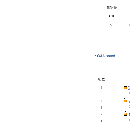
젤밝은
OH
^^
번호
6
5
4
3
2
1