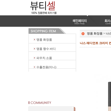
명품 화장품
>
나
명품 화장품
나스 래디언트 크리미 컨
명품 향수.바디
파우치.소품
수출전용(미니)