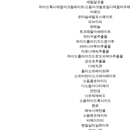
세틸알코올
하이드록시에칠아크릴레이트/소듐아크릴로일디메칠타우
카페인
포타슘세틸포스페이트
피브이피
판테놀
토코페릴아세테이트
귀리커넬추출물
하이드롤라이즈드콩가루
라타니아뿌리추출물
마로니에씨추출물
하이드롤라이즈드로도피케아추출물
성모초추출물
디메치콘
폴리소르베이트60
소르비탄이소스테아레이트
소듐클로라이드
디소듐이디티에이
잔탄검
시트릭애씨드
소듐하이드록사이드
향료
페녹시에탄올
소듐벤조에이트
비에이치티
벤질살리실레이트