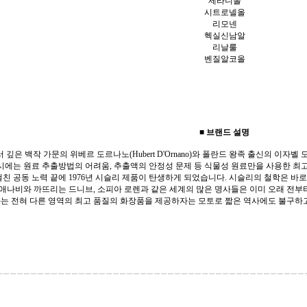
제라니올
시트로넬올
리모넨
헥실신남알
리날룰
벤질알코올
■ 브랜드 설명
은 백작 가문의 위베르 도르나노(Hubert D'Ornano)와 폴란드 왕족 출신의 이자벨 도르나노
시에는 원료 추출방법의 어려움, 추출액의 안정성 문제 등 식물성 원료만을 사용한 최
걸친 공동 노력 끝에 1976년 시슬리 제품이 탄생하게 되었습니다. 시슬리의 철학은 바
이애나비와 까뜨리는 드니브, 소피아 로렌과 같은 세계의 많은 명사들은 이미 오래 전
는 전혀 다른 영역의 최고 품질의 화장품을 제공하자는 모토로 짧은 역사에도 불구하고