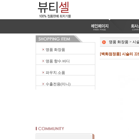
명품 화장품
>
시
명품 화장품
[백화점정품] 시슬리 끄렘
명품 향수.바디
파우치.소품
수출전용(미니)