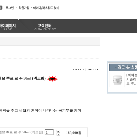
[백화
 뿌르 르 꾸 50ml (넥크림)
시슬리
므 뿌..
 탄력을 주고 세월의 흔적이 나타나는 목피부를 케어
 뿌르 르 꾸 50ml (넥크림)
189,000
원