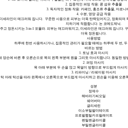
2. 집중적인 퍼밍 작용: 콩 섬유 추출물
3. 독자적인 정화 작용: 카페인, 홍조류 추출물, 마로니
4. 수분, 영양 공급 작용
미세라인이 매끄러워 집니다. 꾸준한 사용으로 피부는 더욱 탄력있어지고, 정화되며 
지하기에 적합합니다. 논 코메도제닉.
주고 정돈시키는 3-in-1 포뮬라. 피부는 매끄러워지고, 미세라인은 매끄러워 집니다.
더욱 정돈됩니다.
사용방법
하루에 한번 사용하시거나, 집중적인 관리가 필요할 때에는 하루에 두 번, 
바르는 방법
1. 토닝 효과 마사지
 양손에 바른 후 오른손으로 목의 왼쪽 부분에 원을 그리듯 마사지합니다. 동일한 
2. 퍼밍 마사지
목 아래 부분에 두 손을 얹고 목덜미 방향으로 부드럽게 마사지 
3. 리파이닝 / 리쉐이핑 마사지
 턱 아래 턱선을 따라 왼쪽에서 오른쪽으로 부드럽게 마사지하고 왼손을 이용해 오른쪽
성분
정제수
해바라기씨오일
쉐어버터
글리세린
이소부틸팔미테이트
프로필헵틸카프릴레이트
펜틸렌글라이콜
부틸렌글라이콜