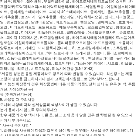
전성분: 정제수 , 쉐어버터 , 부틸렌글라이콜 , 하이드로제네이티드폴리이소부텐 , 카
프릴릭/카프릭/미리스틱/스테아릭트리글리세라이드 , 세틸알코올 , 에칠헥실스테아레
이트 , 글리세릴스테아레이트 , 피이지-40스테아레이트 , 글리세린 , 올리브추출물 , 클
라리추출물 , 로즈마리 , 밀겨추출물 , 캐모마일 , 서양유채씨오일 , 센티드제라늄꽃오
일 , 왕귤껍질오일 , 달맞이꽃오일 , 아보카도오일 , 행인오일 , 밀배아오일 , 호호바씨
오일 , 비터오렌지오일 , 포도씨오일 , 메도우폼씨오일 , 로즈힙열매오일 , 참깨오일 ,
올리브오일 , 디메치콘 , 리놀레익애씨드 , 콜레스테롤 , 아세틸글루코사민 , 슈크로오
스 , 피이지-10디메치콘 , 카프릴릴글라이콜 , 하이드록시에칠아크릴레이트/소듐아크
릴로일디메칠타우레이트코폴리머 , 폴리퍼플루오로메칠이소프로필에텔 , 소듐하이
알루로네이트 , 카페인 , 아세틸헥사펩타이드-8 , 토코페릴아세테이트 , 스쿠알란 , 테
트라헥실데실아스코베이트 , 하이드로제네이티드레시틴 , 카보머 , 폴리소르베이트
60 , 소듐아크릴레이트/아크릴로나이트로젠코폴리머 , 헥실렌글라이콜 , 올레익/리놀
레익/리놀레닉폴리글리세라이드 , 트로메타민 , 디소듐이디티에이 , 시트랄 , 리날룰 ,
제라니올 , 리모넨 , 시트로넬올 , 페녹시에탄올 (ILN40142)
*제공된 성분은 동일 제품이라도 경우에 따라 변경될 수 있습니다. 최신정보는 제품
포장의 성분을 참고하시거나 본사 고객관리지원팀으로 연락 부탁 드립니다.
8. 기능성 화장품의 경우 화장품법에 따른 식품의약품안전처 심사 필 유무 (미백, 주름
개선, 자외선차단 등)
유 (주름개선기능성)
9. 사용할 때 주의사항
모니터 사양에 따라 실제상품과 색상차이가 생길 수 있습니다.
눈에 들어가지 않도록 주의해주세요.
향수 제품의 경우 액세서리, 흰 옷, 실크 소재 옷에 닿을 경우 변색/변질 될 수 있으니
피해서 뿌려주세요.
* 사용시 주의사항 *
1. 화장품을 사용하여 다음과 같은 이상이 있는 경우에는 사용을 중지하여야하며, 계
속 사용하면 증상을 악화시키므로 피부과 전문의 등에게 상담할 것