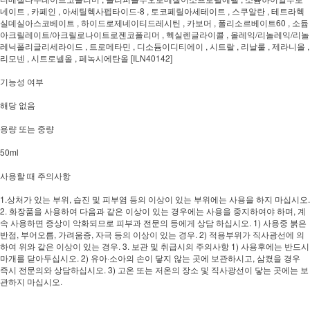
네이트 , 카페인 , 아세틸헥사펩타이드-8 , 토코페릴아세테이트 , 스쿠알란 , 테트라헥
실데실아스코베이트 , 하이드로제네이티드레시틴 , 카보머 , 폴리소르베이트60 , 소듐
아크릴레이트/아크릴로나이트로젠코폴리머 , 헥실렌글라이콜 , 올레익/리놀레익/리놀
레닉폴리글리세라이드 , 트로메타민 , 디소듐이디티에이 , 시트랄 , 리날룰 , 제라니올 ,
리모넨 , 시트로넬올 , 페녹시에탄올 [ILN40142]
기능성 여부
해당 없음
용량 또는 중량
50ml
사용할 때 주의사항
1.상처가 있는 부위, 습진 및 피부염 등의 이상이 있는 부위에는 사용을 하지 마십시오.
2. 화장품을 사용하여 다음과 같은 이상이 있는 경우에는 사용을 중지하여야 하며, 계
속 사용하면 증상이 악화되므로 피부과 전문의 등에게 상담 하십시오. 1) 사용중 붉은
반점, 부어오름, 가려움증, 자극 등의 이상이 있는 경우. 2) 적용부위가 직사광선에 의
하여 위와 같은 이상이 있는 경우. 3. 보관 및 취급시의 주의사항 1) 사용후에는 반드시
마개를 닫아두십시오. 2) 유아·소아의 손이 닿지 않는 곳에 보관하시고, 삼켰을 경우
즉시 전문의와 상담하십시오. 3) 고온 또는 저온의 장소 및 직사광선이 닿는 곳에는 보
관하지 마십시오.