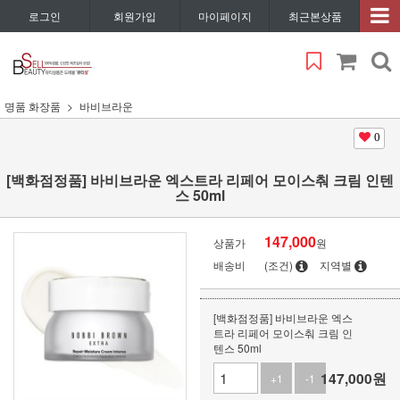
로그인
회원가입
마이페이지
최근본상품
명품 화장품
바비브라운
0
[백화점정품] 바비브라운 엑스트라 리페어 모이스춰 크림 인텐
스 50ml
147,000
상품가
원
배송비
(조건)
지역별
[백화점정품] 바비브라운 엑스
트라 리페어 모이스춰 크림 인
텐스 50ml
147,000
원
+1
-1