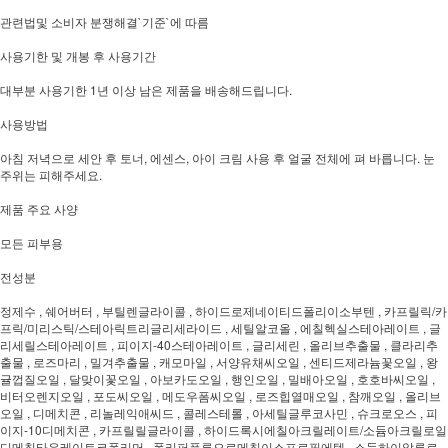
관련법및 소비자 분쟁해결`기준`에 따름
사용기한 및 개봉 후 사용기간
대부분 사용기한 1년 이상 남은 제품을 배송해드립니다.
사용방법
아침 저녁으로 세안 후 토너, 에센스, 아이 크림 사용 후 얼굴 전체에 펴 바릅니다. 눈
주위는 피해주세요.
제품 주요 사양
모든 피부용
전성분
정제수 , 쉐어버터 , 부틸렌글라이콜 , 하이드로제네이티드폴리이소부텐 , 카프릴릭/카
프릭/미리스틱/스테아릭트리글리세라이드 , 세틸알코올 , 에칠헥실스테아레이트 , 글
리세릴스테아레이트 , 피이지-40스테아레이트 , 글리세린 , 올리브추출물 , 클라리추
출물 , 로즈마리 , 밀겨추출물 , 캐모마일 , 서양유채씨오일 , 센티드제라늄꽃오일 , 왕
귤껍질오일 , 달맞이꽃오일 , 아보카도오일 , 행인오일 , 밀배아오일 , 호호바씨오일 ,
비터오렌지오일 , 포도씨오일 , 메도우폼씨오일 , 로즈힙열매오일 , 참깨오일 , 올리브
오일 , 디메치콘 , 리놀레익애씨드 , 콜레스테롤 , 아세틸글루코사민 , 슈크로오스 , 피
이지-10디메치콘 , 카프릴릴글라이콜 , 하이드록시에칠아크릴레이트/소듐아크릴로일
디메칠타우레이트코폴리머 , 폴리퍼플루오로메칠이소프로필에텔 , 소듐하이알루로