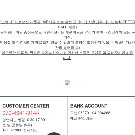
"노벨티" 프로모션 제품은 (VIP사은 또는 일정 금액이상 샀을경우 따라오는 NOT FOR
SALE 제품)
판매용이 아닌 증정용으로 대량생산되는 제품이므로 약간의 흠이나 스크래치 또는 구
겨짐,
박음질 및 마감처리가 매끄럽지 않을 수 있으며 모양이 일정하지 않을 수 있습니다.(약
간의 틀어짐 등)
이로인한 반품 및 환불은 불가능하오니 예민하신 분들은 구매를 꼭 피해주시기 바랍
니다.
CUSTOMER CENTER
BANK ACCOUNT
070-4641-3144
국민 050701-04-084268
예금주:김명은
영업시간 평일10:30-17:00
토.일(공휴일 휴무)
12:00-1:000 점시시간