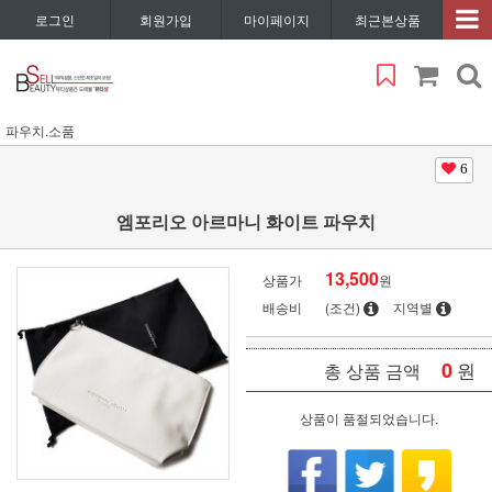
로그인
회원가입
마이페이지
최근본상품
파우치.소품
6
엠포리오 아르마니 화이트 파우치
13,500
상품가
원
배송비
(조건)
지역별
0
원
총 상품 금액
상품이 품절되었습니다.