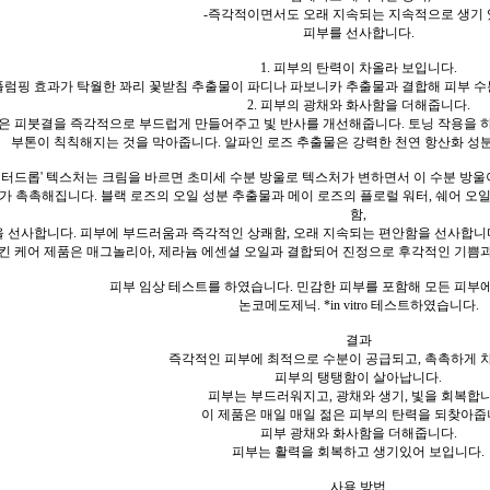
-즉각적이면서도 오래 지속되는 지속적으로 생기
피부를 선사합니다.
1. 피부의 탄력이 차올라 보입니다.
플럼핑 효과가 탁월한 꽈리 꽃받침 추출물이 파디나 파보니카 추출물과 결합해 피부 수
2. 피부의 광채와 화사함을 더해줍니다.
은 피붓결을 즉각적으로 부드럽게 만들어주고 빛 반사를 개선해줍니다. 토닝 작용을 
부톤이 칙칙해지는 것을 막아줍니다. 알파인 로즈 추출물은 강력한 천연 항산화 성
워터드롭' 텍스처는 크림을 바르면 초미세 수분 방울로 텍스처가 변하면서 이 수분 방울
가 촉촉해집니다. 블랙 로즈의 오일 성분 추출물과 메이 로즈의 플로럴 워터, 쉐어 오
함,
 선사합니다. 피부에 부드러움과 즉각적인 상쾌함, 오래 지속되는 편안함을 선사합니다
킨 케어 제품은 매그놀리아, 제라늄 에센셜 오일과 결합되어 진정으로 후각적인 기쁨
피부 임상 테스트를 하였습니다. 민감한 피부를 포함해 모든 피부
논코메도제닉. *in vitro 테스트하였습니다.
결과
즉각적인 피부에 최적으로 수분이 공급되고, 촉촉하게 
피부의 탱탱함이 살아납니다.
피부는 부드러워지고, 광채와 생기, 빛을 회복합니
이 제품은 매일 매일 젊은 피부의 탄력을 되찾아줍
피부 광채와 화사함을 더해줍니다.
피부는 활력을 회복하고 생기있어 보입니다.
사용 방법