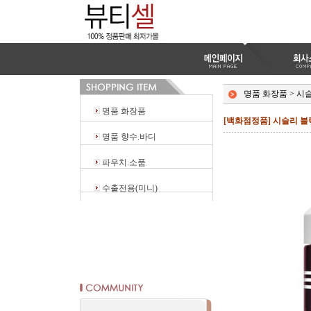
명품 화장품
>
시
명품 화장품
[백화점정품] 시슬리 블랙
명품 향수.바디
파우치.소품
수출전용(미니)