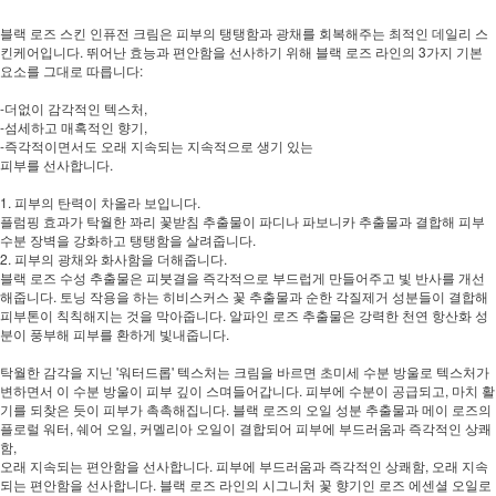
블랙 로즈 스킨 인퓨전 크림은 피부의 탱탱함과 광채를 회복해주는 최적인 데일리 스
킨케어입니다. 뛰어난 효능과 편안함을 선사하기 위해 블랙 로즈 라인의 3가지 기본
요소를 그대로 따릅니다:
-더없이 감각적인 텍스처,
-섬세하고 매혹적인 향기,
-즉각적이면서도 오래 지속되는 지속적으로 생기 있는
피부를 선사합니다.
1. 피부의 탄력이 차올라 보입니다.
플럼핑 효과가 탁월한 꽈리 꽃받침 추출물이 파디나 파보니카 추출물과 결합해 피부
수분 장벽을 강화하고 탱탱함을 살려줍니다.
2. 피부의 광채와 화사함을 더해줍니다.
블랙 로즈 수성 추출물은 피붓결을 즉각적으로 부드럽게 만들어주고 빛 반사를 개선
해줍니다. 토닝 작용을 하는 히비스커스 꽃 추출물과 순한 각질제거 성분들이 결합해
피부톤이 칙칙해지는 것을 막아줍니다. 알파인 로즈 추출물은 강력한 천연 항산화 성
분이 풍부해 피부를 환하게 빛내줍니다.
탁월한 감각을 지닌 '워터드롭' 텍스처는 크림을 바르면 초미세 수분 방울로 텍스처가
변하면서 이 수분 방울이 피부 깊이 스며들어갑니다. 피부에 수분이 공급되고, 마치 활
기를 되찾은 듯이 피부가 촉촉해집니다. 블랙 로즈의 오일 성분 추출물과 메이 로즈의
플로럴 워터, 쉐어 오일, 커멜리아 오일이 결합되어 피부에 부드러움과 즉각적인 상쾌
함,
오래 지속되는 편안함을 선사합니다. 피부에 부드러움과 즉각적인 상쾌함, 오래 지속
되는 편안함을 선사합니다. 블랙 로즈 라인의 시그니처 꽃 향기인 로즈 에센셜 오일로