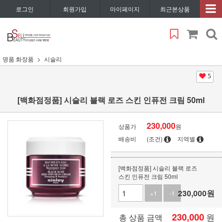
로그인
회원가입
마이페이지
최근본상품
명품 화장품
시슬리
5
[백화점정품] 시슬리 블랙 로즈 스킨 인퓨전 크림 50ml
230,000
상품가
원
배송비
(조건)
지역별
[백화점정품] 시슬리 블랙 로즈
스킨 인퓨전 크림 50ml
230,000
원
+1
-1
230,000
원
총 상품 금액