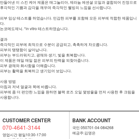
만들어낸 이 스킨 케어 제품은 매그놀리아, 제라늄 에센셜 오일과 결합되어 진정으로
후각적인 기쁨과 감각을 깨우며 즉각적인 웰빙의 느낌을 선사합니다.
피부 임상 테스트를 하였습니다. 민감한 피부를 포함해 모든 피부에 적합한 제품입니
다.
논코메도제닉. *in vitro 테스트하였습니다.
결과
즉각적인 피부에 최적으로 수분이 공급되고, 촉촉하게 차오릅니다.
피부의 탱탱함이 살아납니다.
피부는 부드러워지고, 광채와 생기, 빛을 회복합니다.
이 제품은 매일 매일 젊은 피부의 탄력을 되찾아줍니다.
피부 광채와 화사함을 더해줍니다.
피부는 활력을 회복하고 생기있어 보입니다.
사용 방법
아침과 저녁 얼굴과 목에 바릅니다.
피부에 좀 더 편안한 느낌을 원하면 블랙 로즈 오일 몇방울을 먼저 사용한 후 크림을
사용합니다.
CUSTOMER CENTER
BANK ACCOUNT
070-4641-3144
국민 050701-04-084268
예금주:김명은
영업시간 평일10:30-17:00