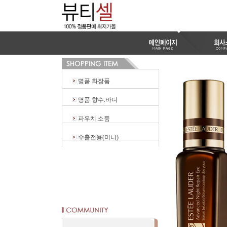
명품 화장품
명품 향수.바디
파우치.소품
수출전용(미니)