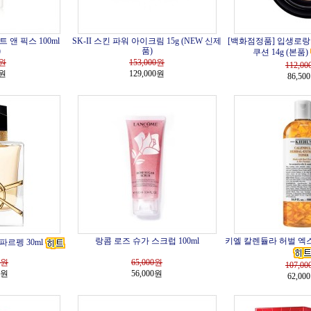
앤 픽스 100ml
SK-II 스킨 파워 아이크림 15g (NEW 신제
[백화점정품] 입생로랑 
)
품)
쿠션 14g (본품)
원
153,000
원
112,00
0원
129,000원
86,50
랑콤 로즈 슈가 스크럽 100ml
키엘 칼렌듈라 허벌 엑스
파르펭 30ml
원
65,000
원
107,00
0원
56,000원
62,00