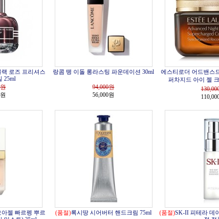
블랙 로즈 프리셔스
랑콤 뗑 이돌 롱라스팅 파운데이션 30ml
에스티로더 어드밴스드
25ml
퍼차지드 아이 젤 크림
원
94,000
원
130,00
0원
56,000원
110,0
모아젤 빠르펭 뿌르
(품절)
록시땅 시어버터 핸드크림 75ml
(품절)
SK-II 피테라 데