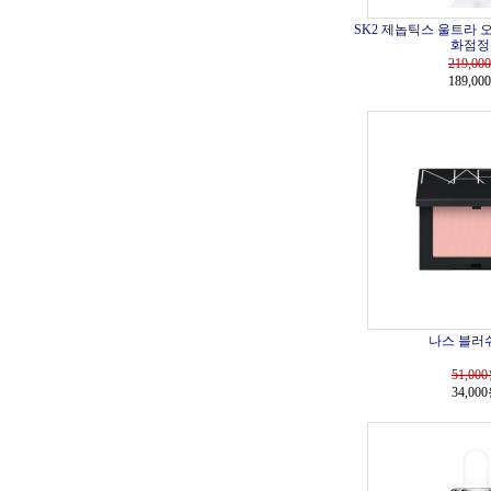
SK2 제놉틱스 울트라 오라
화점정
219,000
189,00
나스 블러쉬 
51,000
34,00