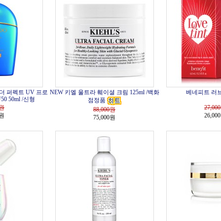
더 퍼펙트 UV 프로
NEW 키엘 울트라 훼이셜 크림 125ml /백화
베네피트 러브
0 50ml /신형
점정품
원
27,000
88,000
원
0원
26,00
75,000원