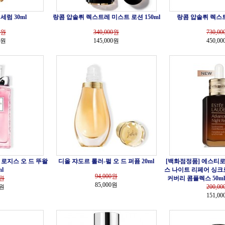
세럼 30ml
랑콤 압솔뤼 렉스트레 미스트 로션 150ml
랑콤 압솔뤼 렉스트
원
340,000
원
730,00
0원
145,000원
450,0
 로지스 오 드 뚜왈
디올 쟈도르 롤러-펄 오 드 퍼퓸 20ml
[백화점정품] 에스티로
l
스 나이트 리페어 싱크
94,000
원
원
커버리 콤플렉스 50ml
85,000원
0원
200,00
151,0