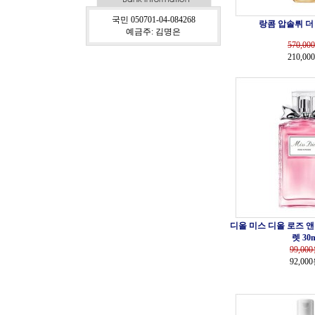
국민 050701-04-084268
랑콤 압솔뤼 더 
예금주: 김명은
570,000
210,00
디올 미스 디올 로즈 앤
렛 30m
99,000
92,00