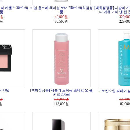
 에센스 30ml /백
키엘 울트라 훼이셜 토너 250ml /백화점정
[백화점정품] 시슬리 
품
품
티 아쥬 아이 앤 립 
원
40,000
원
320,00
0원
35,500원
229,0
4.8g
[백화점정품] 시슬리 로씨옹 또니끄 오 플
모로칸오일 리페어 샴푸
뢰르 250ml
원
160,000
원
123,00
0원
113,000원
82,00