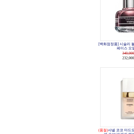
[백화점정품] 시슬리 
페이스 오일 
340,000
232,00
(품절)
샤넬 코코 마드