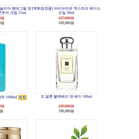
시슬리아 랭테그랄 앙
[백화점정품] 바비브라운 엑스트라 페이스
콘투어 크림 15ml
오일 30ml
0
원
137,000
원
00원
109,000원
조 말론 블랙베리 앤 베이 100ml
 1000ml
0
원
239,000
원
0원
198,000원