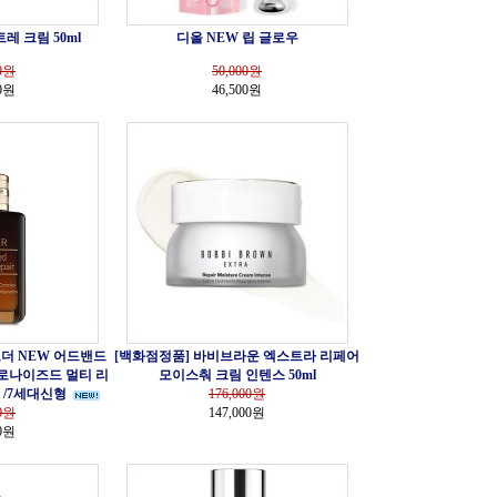
레 크림 50ml
디올 NEW 립 글로우
0
원
50,000
원
00원
46,500원
더 NEW 어드밴드
[백화점정품] 바비브라운 엑스트라 리페어
로나이즈드 멀티 리
모이스춰 크림 인텐스 50ml
 /7세대신형
176,000
원
0
원
147,000원
00원