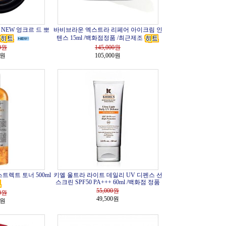
NEW 엉크르 드 뽀
바비브라운 엑스트라 리페어 아이크림 인
텐스 15ml /백화점정품 /최근제조
0
원
145,000
원
0원
105,000원
트렉트 토너 500ml
키엘 울트라 라이트 데일리 UV 디펜스 선
스크린 SPF50 PA+++ 60ml /백화점 정품
55,000
원
0
원
49,500원
0원