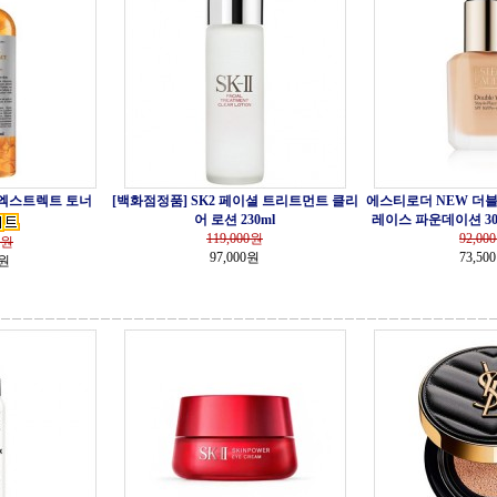
 엑스트렉트 토너
[백화점정품] SK2 페이셜 트리트먼트 클리
에스티로더 NEW 더블
어 로션 230ml
레이스 파운데이션 30ml 
119,000
원
92,000
원
97,000원
73,50
0원