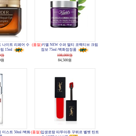
 나이트 리페어 수
(품절)
키엘 NEW 수퍼 멀티 코렉티브 크림
 15ml
점보 75ml /백화점정품
0
원
108,000
원
00원
84,500원
이 미스트 50ml /백화
(품절)
입생로랑 따뚜아쥬 꾸뛰르 벨벳 틴트