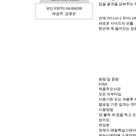
입술 굴곡을 감싸주는
국민 050701-04-084268
예금주: 김명은
언제 어디서나 주머니에
새로운 사이즈의 보틀
한손에 쏙 들어오는 앙증
용량 및 중량
6.0ml
제품주요사양
모든 피부타입
사용기한 또는 개봉후
발송일 기준 길게는 28
사용방법
양 볼에 세 점을 찍고
있어요.
전성분
정제수,에틸헥실스테아
페녹시에탄올,스쿠알란,