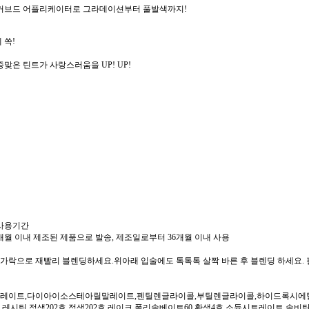
 커브드 어플리케이터로 그라데이션부터 풀발색까지!
 쏙!
맞은 틴트가 사랑스러움을 UP! UP!
 사용기간
개월 이내 제조된 제품으로 발송, 제조일로부터 36개월 이내 사용
 손가락으로 재빨리 블렌딩하세요.위아래 입술에도 톡톡톡 살짝 바른 후 블렌딩 하세요. 
레이트,다이아이소스테아릴말레이트,펜틸렌글라이콜,부틸렌글라이콜,하이드록시
레시틴,적색202호,적색202호 레이크,폴리솔베이트60,황색4호,소듐시트레이트,솔