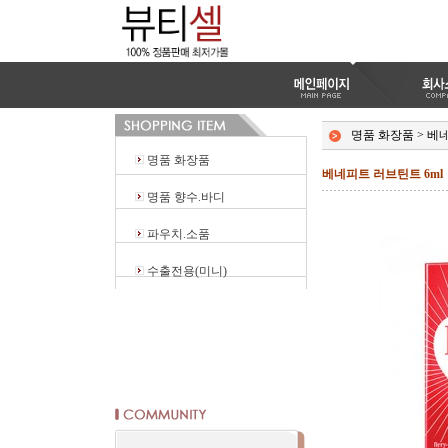
명품 화장품
>
베
명품 화장품
베네피트 러브틴트 6ml
명품 향수.바디
파우치.소품
수출전용(미니)