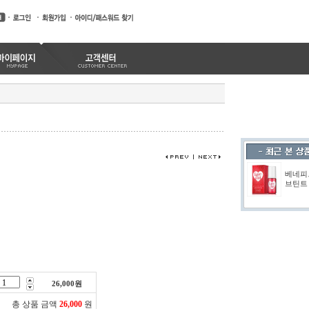
베네피
브틴트 
26,000
원
총 상품 금액
26,000
원