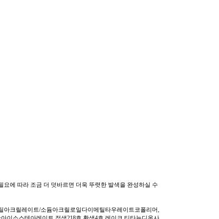
필요에 따라 조금 더 덧바르면 더욱 뚜렷한 발색을 완성하실 수
에틸아크릴레이트/소듐아크릴로일다이메틸타우레이트코폴리머,
비탄아이소스테아레이트,적색218호,황색4호 레이크,티타늄디옥사