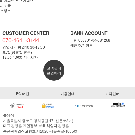
베네피트 코스메틱스
제조국
프랑스
CUSTOMER CENTER
BANK ACCOUNT
070-4641-3144
국민 050701-04-084268
예금주:김명은
영업시간 평일10:30-17:00
토.일(공휴일 휴무)
12:00-1:000 점시시간
고객센터
연결하기
PC 버전
이용안내
고객센터
블레싱
서울특별시 종로구 경희궁길 47 (신문로2가)
대표
김명은
개인정보 보호 책임자
김명은
통신판매업신고번호
제2020-서울종로-1635호