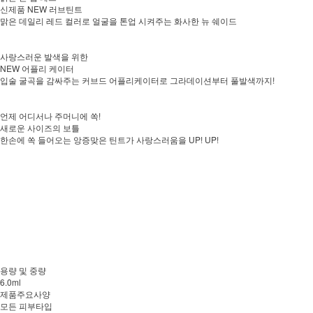
신제품 NEW 러브틴트
맑은 데일리 레드 컬러로 얼굴을 톤업 시켜주는 화사한 뉴 쉐이드
사랑스러운 발색을 위한
NEW 어플리 케이터
입술 굴곡을 감싸주는 커브드 어플리케이터로 그라데이션부터 풀발색까지!
언제 어디서나 주머니에 쏙!
새로운 사이즈의 보틀
한손에 쏙 들어오는 앙증맞은 틴트가 사랑스러움을 UP! UP!
용량 및 중량
6.0ml
제품주요사양
모든 피부타입