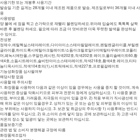
사용기한 또는 개봉후 사용기간
발송일 기준 길게는 28개월 이내 제조된 제품으로 발송, 제조일로부터 36개월 이내 사
용
사용방법
양 볼에 세 점을 찍고 손가락으로 재빨리 블렌딩하세요.위아래 입술에도 톡톡톡 살짝
바른 후 블렌딩 하세요. 필요에 따라 조금 더 덧바르면 더욱 뚜렷한 발색을 완성하실
수 있어요.
전성분
정제수,에틸헥실스테아레이트,다이아이소스테아릴말레이트,펜틸렌글라이콜,부틸렌
글라이콜,하이드록시에틸아크릴레이트/소듐아크릴로일다이메틸타우레이트코폴리
머,페녹시에탄올,스쿠알란,레시틴,적색202호,적색202호 레이크,폴리솔베이트60,황
색4호,소듐시트레이트,솔비탄아이소스테아레이트,적색218호,황색4호 레이크,티타
늄디옥사이드,적색104호의(1),시트릭애씨드,적색227호,프로필갈레이트
기능성화장품 심사필여부
해당사항 없음
사용할 때 주의사항
1. 화장품을 사용하여 다음과 같은 이상이 있을 경우에는 사용을 중지 할 것이며, 계속
사용하면 증상을 악화시키므로 피부과 전문의 등에게 상담하십시요. 1) 사용중 붉은
반점, 부어오름, 가려움증, 자극등의 이상이 있을 경우. 2) 적용 부위가 직사광선에 의
해 위와 같은 이상이 있을경우 2. 상처가 있는 곳 또는 습진 및 피부염 등의 이상이 있
는 부위에는 사용하지 마십시요. 3. 보관 및 취급상의 주의사항 1) 사용후에는 반드시
마개를 닫아 두십시요. 2) 유,소아의 손에 닿지 않는 곳에 보관하십시요. 3) 고온 내지
저온의 장소 및 일광이 닿는 곳에는 보관하지 마십시요.
품질보증기준
관련 법 및 소비자 분쟁해결 규정에 따름
화장품제조업자