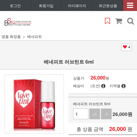
로그인
회원가입
마이페이지
최근본상품
명품 화장품
베네피트
4
베네피트 러브틴트 6ml
26,000
상품가
원
배송비
(조건)
지역별
베네피트 러브틴트 6ml
26,000
원
+1
-1
26,000
원
총 상품 금액