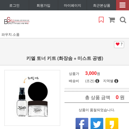
로그인
회원가입
마이페이지
최근본상품
파우치.소품
7
키엘 토너 키트 (화장솜 + 미스트 공병)
3,000
상품가
원
배송비
(조건)
지역별
0
원
총 상품 금액
상품이 품절되었습니다.