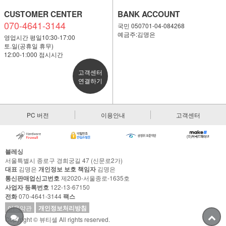
CUSTOMER CENTER
BANK ACCOUNT
070-4641-3144
국민 050701-04-084268
예금주:김명은
영업시간 평일10:30-17:00
토.일(공휴일 휴무)
12:00-1:000 점시시간
고객센터
연결하기
PC 버전
이용안내
고객센터
블레싱
서울특별시 종로구 경희궁길 47 (신문로2가)
대표
김명은
개인정보 보호 책임자
김명은
통신판매업신고번호
제2020-서울종로-1635호
사업자 등록번호
122-13-67150
전화
070-4641-3144
팩스
이용약관
개인정보처리방침
Copyright © 뷰티셀 All rights reserved.