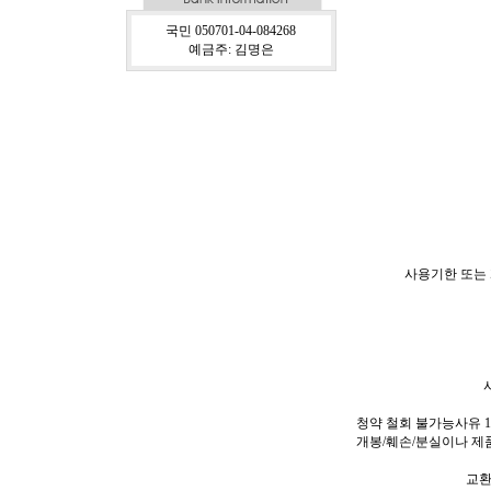
국민 050701-04-084268
예금주: 김명은
사용기한 또는 
청약 철회 불가능사유 1
개봉/훼손/분실이나 제품
교환