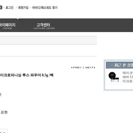
메이크
크로피니싱 루스 파우더 8.5g /백
에버 U
이크로피
버
부표현