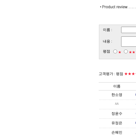
이름 :
내용 :
평점
★
★★
고객평가 :
평점
★★★
이름
한소영
^^
정윤수
유정은
손혜민