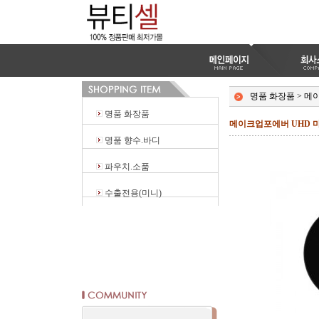
명품 화장품
>
메
명품 화장품
메이크업포에버 UHD 마
명품 향수.바디
파우치.소품
수출전용(미니)