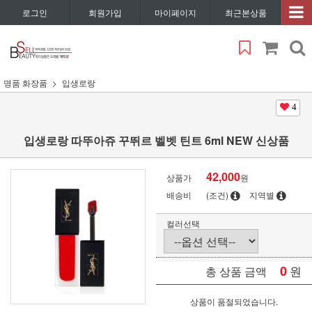
로그인
회원가입
마이페이지
최근본상품
명품 화장품
입생로랑
4
입생로랑 따뚜아쥬 꾸뛰르 벨벳 틴트 6ml NEW 신상품
42,000
상품가
원
배송비
(조건)
지역별
컬러선택
0
원
총 상품 금액
상품이 품절되었습니다.