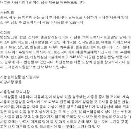
대부분 사용기한 1년 이상 남은 제품을 배송해드립니다.
사용방법
손목, 귀 뒤 등 맥박이 뛰는 곳에 뿌려줍니다. 단독으로 사용하거나 다른 제품과 함께
컴바이닝할 수 있으며 바디 제품과 사용할 수 있습니다.
전성분
변성알코올, 향료, 정제수, 벤질살리실레이트, 리날룰, 하이드록시시트로넬알, 알파-아
이소메틸아이오논 , 시트로넬올, 리모넨, 제라니올, 신나밀알코올, 유제놀, 아이소유제
놀, 시트랄, 신남알, 벤질알코올, 나무이끼추출물, 벤질벤조에이트, 펜타에리스리틸테
트라-다이-t-부틸하이드록시하이드로신나메이트, 에칠헥실메톡시신나메이트, 부틸메
톡시디벤조일메탄, 에칠헥실살리실레이트 [ILN45183]*제공된 성분은 동일 제품이라
도 경우에 따라 변경될 수 있습니다. 최신정보는 제품 포장의 성분을 참고하시거나 본
사 고객관리지원팀으로 연락 부탁 드립니다.
기능성화장품 심사필여부
해당사항 없음
사용할 때 주의사항
1. 화장품을 사용하여 다음과 같이 이상이 있을 경우에는 사용을 중지할 것이며, 계속
사용하면 증상을 악화시키므로 피부과 전문의 등에게 상담할 것 1)사용 중 붉은 반점,
부어오름, 가려움증, 자극 등의 이상이 있을 경우 2)적용부위가 직사광선에 의해 위와
같은 이상이 있을 경우 2. 상처가 있는 곳 또는 습진 및 피부염등의 이상이 있는 부위에
는 사용을 금할 것 3. 눈에 들어가지 않도록 주의할 것 4. 보관 및 취급상의 주의사항 1)
사용 후에는 반드시 마개를 닫아 둘 것 2)유.소아의 손에 닿지 않는 곳에 보관할 것 3)
고온 내지 저온의 장소 및 직사광선이 닿는 곳에는 보관하지 말 것