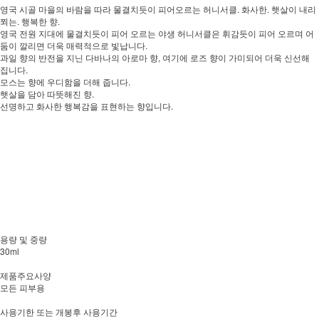
영국 시골 마을의 바람을 따라 물결치듯이 피어오르는 허니서클. 화사한. 햇살이 내리
쬐는. 행복한 향.
영국 전원 지대에 물결치듯이 피어 오르는 야생 허니서클은 휘감듯이 피어 오르며 어
둠이 깔리면 더욱 매력적으로 빛납니다.
과일 향의 반전을 지닌 다바나의 아로마 향, 여기에 로즈 향이 가미되어 더욱 신선해
집니다.
모스는 향에 우디함을 더해 줍니다.
햇살을 담아 따뜻해진 향.
선명하고 화사한 행복감을 표현하는 향입니다.
용량 및 중량
30ml
제품주요사양
모든 피부용
사용기한 또는 개봉후 사용기간