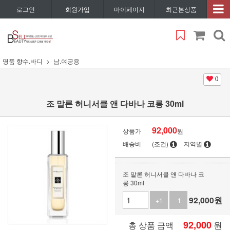
로그인
회원가입
마이페이지
최근본상품
명품 향수.바디
남.여공용
0
조 말론 허니서클 앤 다바나 코롱 30ml
92,000
상품가
원
배송비
(조건)
지역별
조 말론 허니서클 앤 다바나 코
롱 30ml
92,000
원
+1
-1
92,000
원
총 상품 금액