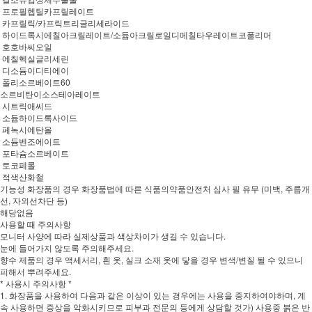
프로필헵틸카프릴레이트
카프릴릭/카프릭트리글리세라이드
하이드록시에칠아크릴레이트/소듐아크릴로일디메칠타우레이트코폴리머
호호바씨오일
에칠헥실글리세린
디소듐이디티에이
폴리소르베이트60
소르비탄이소스테아레이트
시트릭애씨드
소듐하이드록사이드
페녹시에탄올
소듐벤조에이트
포타슘소르베이트
토코페롤
적색산화철
기능성 화장품의 경우 화장품법에 따른 식품의약품안전처 심사 필 유무 (미백, 주름개
선, 자외선차단 등)
해당없음
사용할 때 주의사항
모니터 사양에 따라 실제상품과 색상차이가 생길 수 있습니다.
눈에 들어가지 않도록 주의해주세요.
향수 제품의 경우 액세서리, 흰 옷, 실크 소재 옷에 닿을 경우 변색/변질 될 수 있으니
피해서 뿌려주세요.
* 사용시 주의사항 *
1. 화장품을 사용하여 다음과 같은 이상이 있는 경우에는 사용을 중지하여야하며, 계
속 사용하면 증상을 악화시키므로 피부과 전문의 등에게 상담할 것가) 사용중 붉은 반