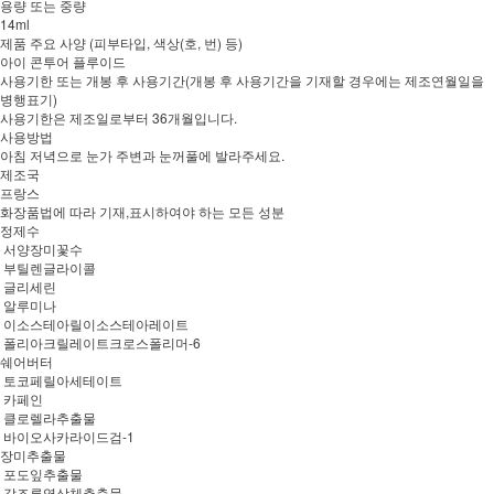
용량 또는 중량
14ml
제품 주요 사양 (피부타입, 색상(호, 번) 등)
아이 콘투어 플루이드
사용기한 또는 개봉 후 사용기간(개봉 후 사용기간을 기재할 경우에는 제조연월일을
병행표기)
사용기한은 제조일로부터 36개월입니다.
사용방법
아침 저녁으로 눈가 주변과 눈꺼풀에 발라주세요.
제조국
프랑스
화장품법에 따라 기재,표시하여야 하는 모든 성분
정제수
서양장미꽃수
부틸렌글라이콜
글리세린
알루미나
이소스테아릴이소스테아레이트
폴리아크릴레이트크로스폴리머-6
쉐어버터
토코페릴아세테이트
카페인
클로렐라추출물
바이오사카라이드검-1
장미추출물
포도잎추출물
갈조류엽상체추출물