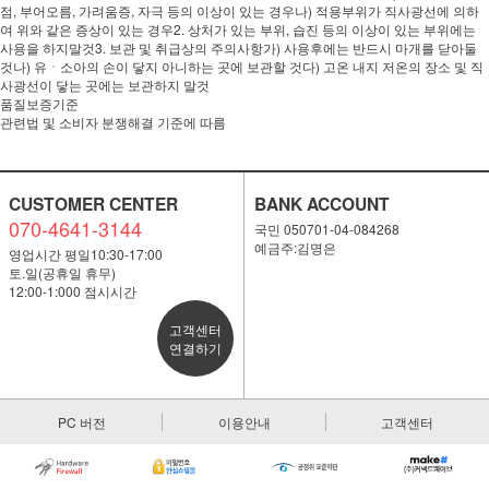
점, 부어오름, 가려움증, 자극 등의 이상이 있는 경우나) 적용부위가 직사광선에 의하
여 위와 같은 증상이 있는 경우2. 상처가 있는 부위, 습진 등의 이상이 있는 부위에는
사용을 하지말것3. 보관 및 취급상의 주의사항가) 사용후에는 반드시 마개를 닫아둘
것나) 유ㆍ소아의 손이 닿지 아니하는 곳에 보관할 것다) 고온 내지 저온의 장소 및 직
사광선이 닿는 곳에는 보관하지 말것
품질보증기준
관련법 및 소비자 분쟁해결 기준에 따름
CUSTOMER CENTER
BANK ACCOUNT
070-4641-3144
국민 050701-04-084268
예금주:김명은
영업시간 평일10:30-17:00
토.일(공휴일 휴무)
12:00-1:000 점시시간
고객센터
연결하기
PC 버전
이용안내
고객센터