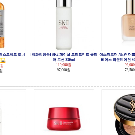
 엑스트렉트 토너
[백화점정품] SK2 페이셜 트리트먼트 클리
에스티로더 NEW 더블
어 로션 230ml
레이스 파운데이션 30ml 
119,000
원
92,000
원
97,000원
73,50
0원