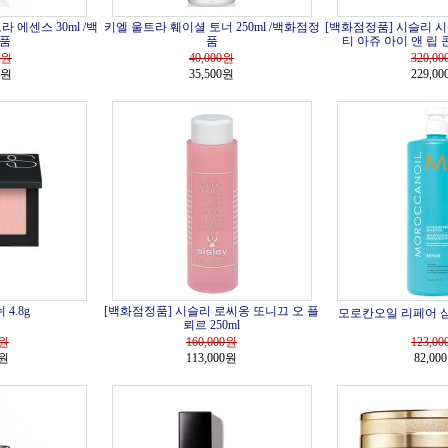
 에센스 30ml /백
키엘 울트라 훼이셜 토너 250ml /백화점정
[백화점정품] 시슬리 
품
품
티 아쥬 아이 앤 립 
원
40,000
원
320,00
0원
35,500원
229,0
4.8g
[백화점정품] 시슬리 로씨옹 또니끄 오 플
모로칸오일 리페어 샴푸
뢰르 250ml
원
160,000
원
123,00
0원
113,000원
82,00