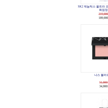
SK2 제놉틱스 울트라 오라
화점정
219,000
189,00
나스 블러쉬 
51,000
34,00