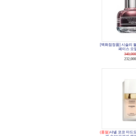
[백화점정품] 시슬리 
페이스 오일 
340,000
232,00
(품절)
샤넬 코코 마드