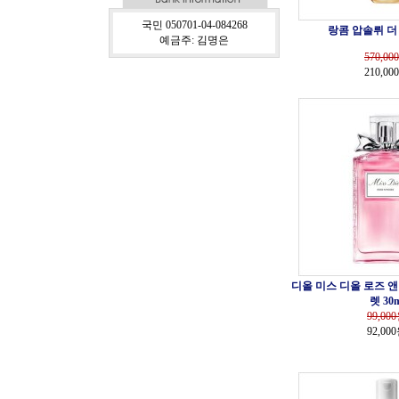
국민 050701-04-084268
랑콤 압솔뤼 더 
예금주: 김명은
570,000
210,00
디올 미스 디올 로즈 앤
렛 30m
99,000
92,00