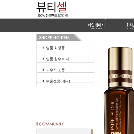
명품 화장품
명품 향수.바디
파우치.소품
수출전용(미니)