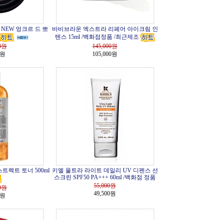
NEW 엉크르 드 뽀
바비브라운 엑스트라 리페어 아이크림 인
텐스 15ml /백화점정품 /최근제조
0
원
145,000
원
0원
105,000원
트렉트 토너 500ml
키엘 울트라 라이트 데일리 UV 디펜스 선
스크린 SPF50 PA+++ 60ml /백화점 정품
55,000
원
0
원
49,500원
0원