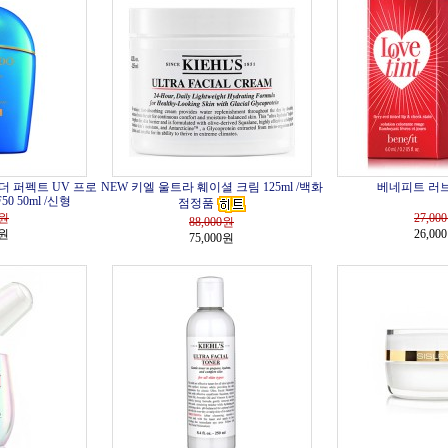
더 퍼펙트 UV 프로
NEW 키엘 울트라 훼이셜 크림 125ml /백화
베네피트 러브
0 50ml /신형
점정품
원
27,000
88,000
원
0원
26,00
75,000원