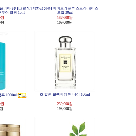
시슬리아 랭테그랄 앙
[백화점정품] 바비브라운 엑스트라 페이스
콘투어 크림 15ml
오일 30ml
0
원
137,000
원
00원
109,000원
조 말론 블랙베리 앤 베이 100ml
 1000ml
0
원
239,000
원
0원
198,000원