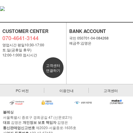
CUSTOMER CENTER
BANK ACCOUNT
070-4641-3144
국민 050701-04-084268
예금주:김명은
영업시간 평일10:30-17:00
토.일(공휴일 휴무)
12:00-1:000 점시시간
고객센터
연결하기
PC 버전
이용안내
고객센터
블레싱
서울특별시 종로구 경희궁길 47 (신문로2가)
대표
김명은
개인정보 보호 책임자
김명은
통신판매업신고번호
제2020-서울종로-1635호
122-13-67150