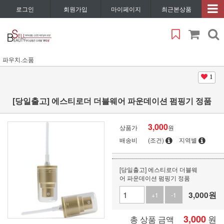
로그인
회원가입
마이페이지
최근본상품
파우치.소품
1
[당일출고] 에스티로더 더블웨어 파운데이션 펌핑기 정품
3,000
상품가
원
배송비
(조건)
지역별
[당일출고] 에스티로더 더블웨
어 파운데이션 펌핑기 정품
3,000
원
+1
-1
3,000
원
총 상품 금액