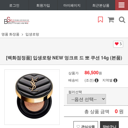
로그인
회원가입
마이페이지
최근본상품
명품 화장품
입생로랑
5
[백화점정품] 입생로랑 NEW 엉크르 드 뽀 쿠션 14g (본품)
86,500
상품가
원
배송비
(조건)
지역별
컬러선택
0
원
총 상품 금액
관심상품
장바구니