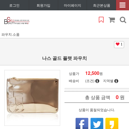
로그인
회원가입
마이페이지
최근본상품
파우치.소품
1
나스 골드 플랫 파우치
12,500
상품가
원
배송비
(조건)
지역별
0
원
총 상품 금액
상품이 품절되었습니다.