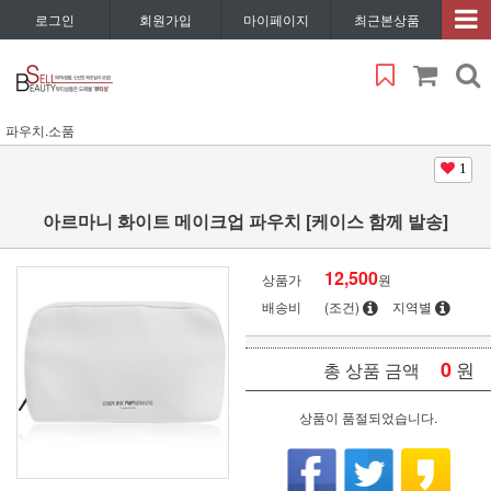
로그인
회원가입
마이페이지
최근본상품
파우치.소품
1
아르마니 화이트 메이크업 파우치 [케이스 함께 발송]
12,500
상품가
원
배송비
(조건)
지역별
0
원
총 상품 금액
상품이 품절되었습니다.