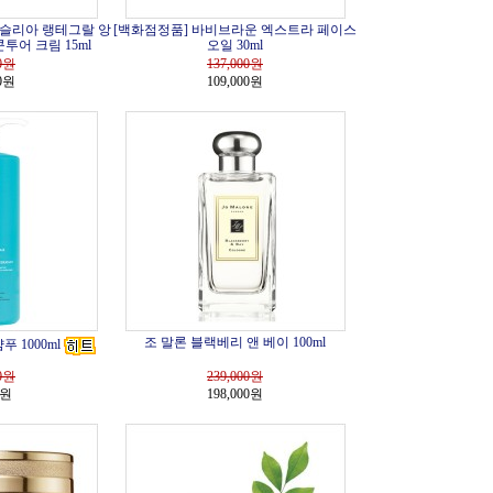
시슬리아 랭테그랄 앙
[백화점정품] 바비브라운 엑스트라 페이스
콘투어 크림 15ml
오일 30ml
0
원
137,000
원
00원
109,000원
조 말론 블랙베리 앤 베이 100ml
 1000ml
0
원
239,000
원
0원
198,000원