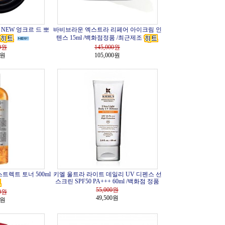
NEW 엉크르 드 뽀
바비브라운 엑스트라 리페어 아이크림 인
텐스 15ml /백화점정품 /최근제조
0
원
145,000
원
0원
105,000원
트렉트 토너 500ml
키엘 울트라 라이트 데일리 UV 디펜스 선
스크린 SPF50 PA+++ 60ml /백화점 정품
55,000
원
0
원
49,500원
0원