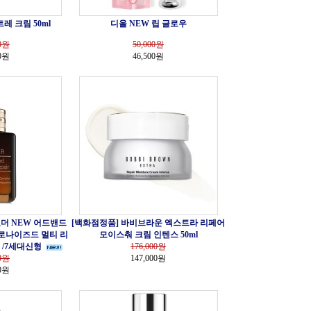
레 크림 50ml
디올 NEW 립 글로우
0
원
50,000
원
00원
46,500원
더 NEW 어드밴드
[백화점정품] 바비브라운 엑스트라 리페어
로나이즈드 멀티 리
모이스춰 크림 인텐스 50ml
 /7세대신형
176,000
원
0
원
147,000원
00원