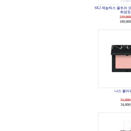
SK2 제놉틱스 울트라 오라
화점정
219,000
189,00
나스 블러쉬 
51,000
34,00