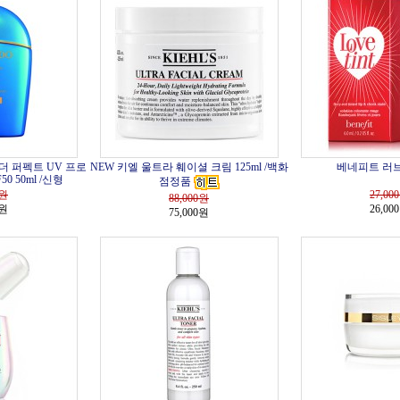
더 퍼펙트 UV 프로
NEW 키엘 울트라 훼이셜 크림 125ml /백화
베네피트 러브
0 50ml /신형
점정품
원
27,000
88,000
원
0원
26,00
75,000원