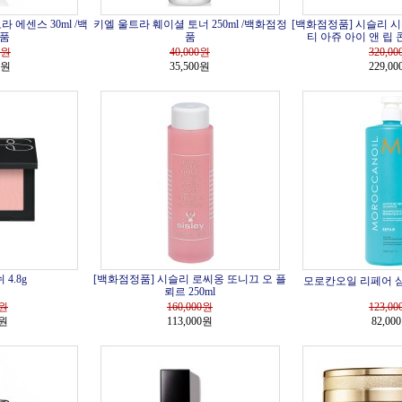
 에센스 30ml /백
키엘 울트라 훼이셜 토너 250ml /백화점정
[백화점정품] 시슬리 
품
품
티 아쥬 아이 앤 립 
원
40,000
원
320,00
0원
35,500원
229,0
4.8g
[백화점정품] 시슬리 로씨옹 또니끄 오 플
모로칸오일 리페어 샴푸
뢰르 250ml
원
160,000
원
123,00
0원
113,000원
82,00