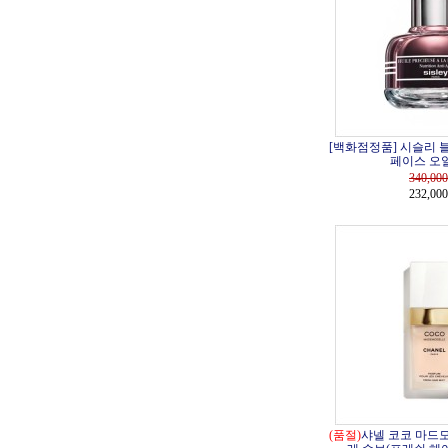
[백화점정품] 시슬리 
페이스 오일 
340,000
232,00
(품절)
샤넬 코코 마드