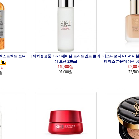
 엑스트렉트 토너
[백화점정품] SK2 페이셜 트리트먼트 클리
에스티로더 NEW 더블
어 로션 230ml
레이스 파운데이션 30ml 
119,000
원
92,000
원
97,000원
73,50
0원