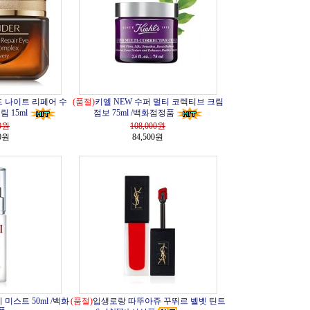
 나이트 리페어 수
(품절)
키엘 NEW 수퍼 멀티 코렉티브 크림
 15ml
점보 75ml /백화점정품
0
원
108,000
원
00원
84,500원
이 미스트 50ml /백화
(품절)
입생로랑 따뚜아쥬 꾸뛰르 벨벳 틴트