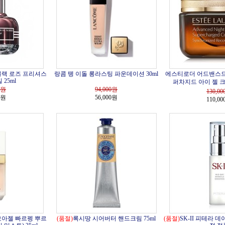
블랙 로즈 프리셔스
랑콤 뗑 이돌 롱라스팅 파운데이션 30ml
에스티로더 어드밴스드
25ml
퍼차지드 아이 젤 크림
원
94,000
원
130,00
0원
56,000원
110,0
모아젤 빠르펭 뿌르
(품절)
록시땅 시어버터 핸드크림 75ml
(품절)
SK-II 피테라 데