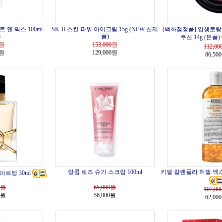
앤 픽스 100ml
SK-II 스킨 파워 아이크림 15g (NEW 신제
[백화점정품] 입생로랑 
)
품)
쿠션 14g (본품)
원
153,000
원
112,00
0원
129,000원
86,50
랑콤 로즈 슈가 스크럽 100ml
키엘 칼렌듈라 허벌 엑스
파르펭 30ml
원
65,000
원
107,00
0원
56,000원
62,00