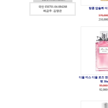
국민 050701-04-084268
랑콤 압솔뤼 더 
예금주: 김명은
570,000
210,00
디올 미스 디올 로즈 앤
렛 30m
99,000
92,00