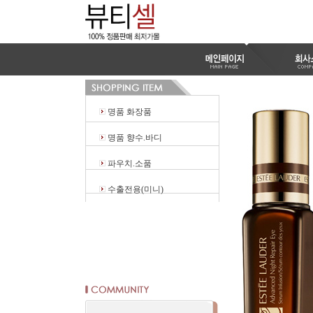
명품 화장품
명품 향수.바디
파우치.소품
수출전용(미니)