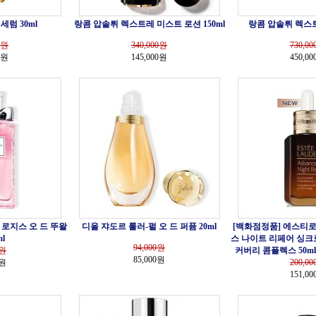
세럼 30ml
랑콤 압솔뤼 렉스트레 미스트 로션 150ml
랑콤 압솔뤼 렉스트
원
340,000
원
730,00
0원
145,000원
450,0
 로지스 오 드 뚜왈
디올 쟈도르 롤러-펄 오 드 퍼퓸 20ml
[백화점정품] 에스티로
l
스 나이트 리페어 싱크
94,000
원
원
커버리 콤플렉스 50ml
85,000원
0원
200,00
151,0