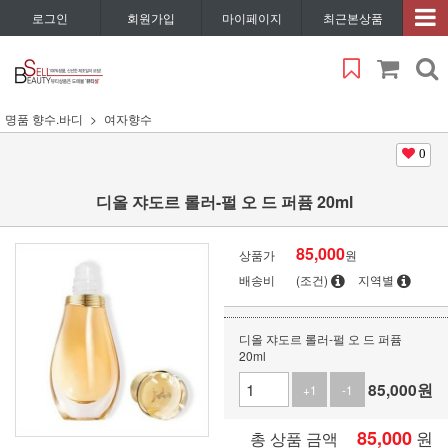
로그인
회원가입
마이페이지
최근본상품
명품 향수.바디
여자향수
0
디올 쟈도르 롤러-펄 오 드 퍼퓸 20ml
85,000
상품가
원
배송비
(조건)
지역별
디올 쟈도르 롤러-펄 오 드 퍼퓸
20ml
85,000
원
+1
-1
85,000
원
총 상품 금액