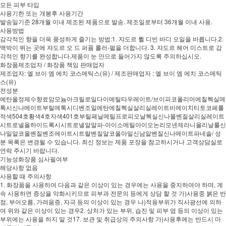
모든 피부 타입
사용기한 또는 개봉후 사용기간
발송일기준 28개월 이내 제조된 제품으로 발송. 제조일로부터 36개월 이내 사용.
사용방법
감각적인 향을 더욱 풍성하게 즐기는 방법:1. 쟈도르 륄 디빈 바디 오일을 바릅니다.2.
맥박이 뛰는 곳에 쟈도르 오 드 퍼퓸 롤러-펄을 더합니다. 3. 쟈도르 헤어 미스트로 감
각적인 향기를 완성합니다.제품이 눈 안으로 들어가지 않도록 주의하십시오.
화장품제조업자 / 화장품 책임 판매업자
제조업자: 엘 브이 엠 에치 코스메틱스(유) / 제조판매업자 : 엘 브이 엠 에치 코스메틱
스(유)
전성분
에탄올정제수향료암모늄아크릴로일다이메틸타우레이트/브이피코폴리머에칠헥실메
톡시신나메이트부틸메톡시디벤조일메탄에칠헥실살리실레이트비에이치티토코페롤
적색504호황색4호자색401호부틸페닐메틸프로피오날헥실신나몰벤질살리실레이트
시트로넬올하이드록시시트로넬알알파-아이소메틸아이오논리모넨제라니올리날룰신
나밀알코올벤질벤조에이트시트랄벤질알코올아밀신남알벤질신나메이트파네솔/ 성
분 목록은 변경될 수 있습니다. 최신 정보는 제품 포장을 참고하시거나 고객상담실로
연락 주시기 바랍니다.
기능성화장품 심사필여부
해당사항 없음
사용할 때 주의사항
1. 화장품을 사용하여 다음과 같은 이상이 있는 경우에는 사용을 중지하여야 하며, 계
속 사용하면 증상을 악화시키므로 피부과 전문의 등에게 상담 할 것 가)사용중 붉은 반
점, 부어오름, 가려움증, 자극 등의 이상이 있는 경우 나)적용부위가 직사광선에 의하
여 위와 같은 이상이 있는 경우2. 상처가 있는 부위, 습진 및 피부 염 등의 이상이 있는
부위에는 사용을 하지 말 것17. 보관 및 취급상의 주의사항 가)사용후에는 반드시 마