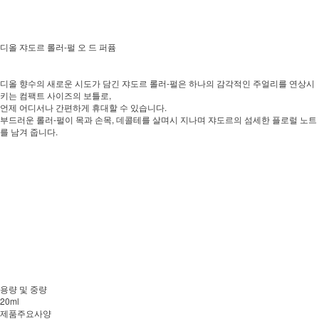
디올 쟈도르 롤러-펄 오 드 퍼퓸
디올 향수의 새로운 시도가 담긴 쟈도르 롤러-펄은 하나의 감각적인 주얼리를 연상시
키는 컴팩트 사이즈의 보틀로,
언제 어디서나 간편하게 휴대할 수 있습니다.
부드러운 롤러-펄이 목과 손목, 데콜테를 살며시 지나며 쟈도르의 섬세한 플로럴 노트
를 남겨 줍니다.
용량 및 중량
20ml
제품주요사양