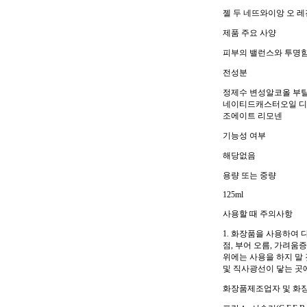
젤 두 네뜨와이앙 오 레
제품 주요 사양
피부의 밸런스와 투명
전성분
정제수 변성알코올 부
네이티드캐스터오일 디
조에이트 리모넨
기능성 여부
해당없음
용량 또는 중량
125ml
사용할 때 주의사항
1. 화장품을 사용하여 
점, 부어 오름, 가려움
위에는 사용을 하지 말 
및 직사광선이 닿는 곳에
화장품제조업자 및 화