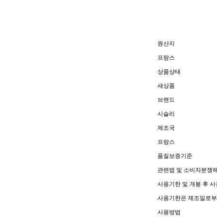
원산지
프랑스
상품상태
새상품
브랜드
시슬리
제조국
프랑스
품질보증기준
관련법 및 소비자분쟁해
사용기한 및 개봉 후 
사용기한은 제조일로부터
사용방법