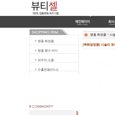
명품 화장품
>
시
명품 화장품
[백화점정품] 시슬리 로
명품 향수.바디
파우치.소품
수출전용(미니)