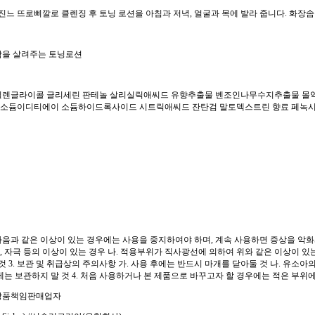
진느 뜨로삐깔로 클렌징 후 토닝 로션을 아침과 저녁, 얼굴과 목에 발라 줍니다. 화장
함을 살려주는 토닝로션
틸렌글라이콜 글리세린 판테놀 살리실릭애씨드 유향추출물 벤조인나무수지추출물 몰
소듐이디티에이 소듐하이드록사이드 시트릭애씨드 잔탄검 말토덱스트린 향료 페녹시
다음과 같은 이상이 있는 경우에는 사용을 중지하여야 하며, 계속 사용하면 증상을 악화
증, 자극 등의 이상이 있는 경우 나. 적용부위가 직사광선에 의하여 위와 같은 이상이 있는 
것 3. 보관 및 취급상의 주의사항 가. 사용 후에는 반드시 마개를 닫아둘 것 나. 유소아
는 보관하지 말 것 4. 처음 사용하거나 본 제품으로 바꾸고자 할 경우에는 적은 부위
장품책임판매업자