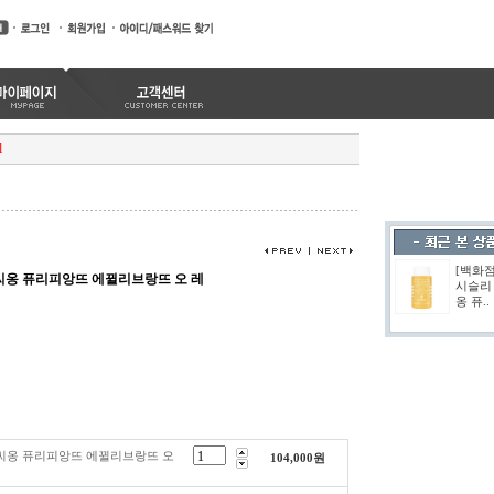
l
[백화
씨옹 퓨리피앙뜨 에뀔리브랑뜨 오 레
시슬리
옹 퓨..
로씨옹 퓨리피앙뜨 에뀔리브랑뜨 오
104,000
원