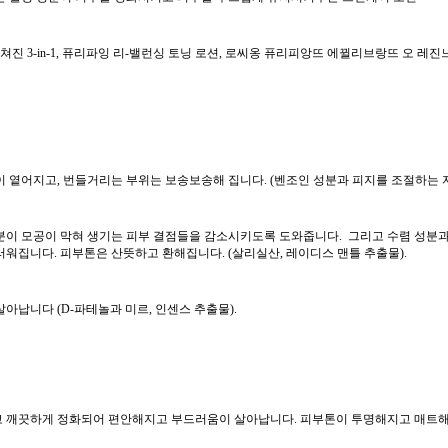
쳐진 3-in-1, 퓨리파잉 리-밸런싱 토닝 로션, 로씨옹 퓨리피앙뜨 에뀔리브랑뜨 오 
이 옅어지고, 번들거리는 부위는 보송보송해 집니다. (벤조인 성분과 피지를 조절하는 자
분이 모공이 막혀 생기는 피부 결점들을 감소시키도록 도와줍니다. 그리고 수렴 성분과
워집니다. 피부톤은 산뜻하고 환해집니다. (살리실산, 레이디스 맨틀 추출물).
아납니다 (D-파테놀과 미르, 인센스 추출물).
 깨끗하게 정화되어 편안해지고 부드러움이 살아납니다. 피부톤이 투명해지고 매트해