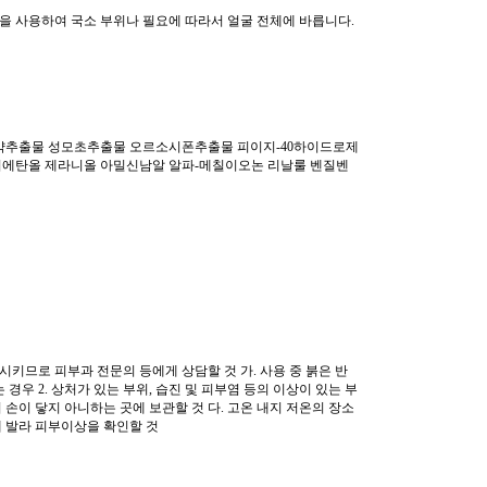
솜을 사용하여 국소 부위나 필요에 따라서 얼굴 전체에 바릅니다.
약추출물 성모초추출물 오르소시폰추출물 피이지-40하이드로제
에탄올 제라니올 아밀신남알 알파-메칠이오논 리날룰 벤질벤
시키므로 피부과 전문의 등에게 상담할 것 가. 사용 중 붉은 반
경우 2. 상처가 있는 부위, 습진 및 피부염 등의 이상이 있는 부
의 손이 닿지 아니하는 곳에 보관할 것 다. 고온 내지 저온의 장소
에 발라 피부이상을 확인할 것