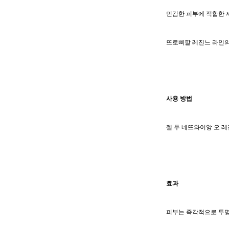
민감한 피부에 적합한 
뜨로삐깔 레진느 라인의
사용 방법
젤 두 네뜨와이앙 오 레
효과
피부는 즉각적으로 투명