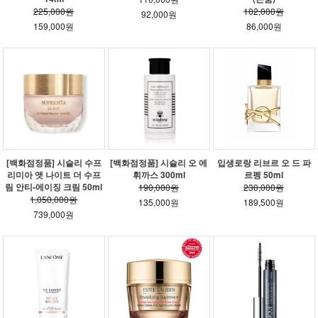
225,000원
102,000원
92,000원
159,000원
86,000원
[백화점정품] 시슬리 수프
[백화점정품] 시슬리 오 에
입생로랑 리브르 오 드 파
리미아 앳 나이트 더 수프
휘까스 300ml
르펭 50ml
림 안티-에이징 크림 50ml
190,000원
230,000원
1,050,000원
135,000원
189,500원
739,000원