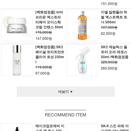
151,000원
[백화점정품] 바비
키엘 칼렌듈라 허
브라운 엑스트라
벌 엑스트렉트 토
리페어 모이스춰
너 500ml
크림 인텐스 50ml
107,000원
176,000원
62,000원
147,000원
[백화점정품] SK2
SK2 제놉틱스 울
페이셜 트리트먼트
트라 오라 에센스
클리어 로션 230m
50ml /백화점정품
l
329,000원
119,000원
265,000원
97,000원
더보기 ▼
RECOMMEND ITEM
메이크업포에버 미
SK-II 스킨 파워 아
스트 앤 픽스 100
이크림 15g (NEW