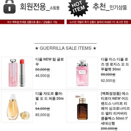
★ GUERRILLA SALE ITEMS ★
디올 NEW 립 글로
디올 미스 디올 로
우
즈 앤 로지스 오 드
뚜왈렛 30ml
50,000원
99,000원
46,500원
92,000원
디올 쟈도르 롤러-
[백화점정품] 에스
펄 오 드 퍼퓸 20m
티로더 NEW 어드
l
밴드스 나이트 리
페어 싱크로나이즈
94,000원
드 멀티 리커버리
85,000원
콤플렉스 50ml /7
세대신형
200,000원