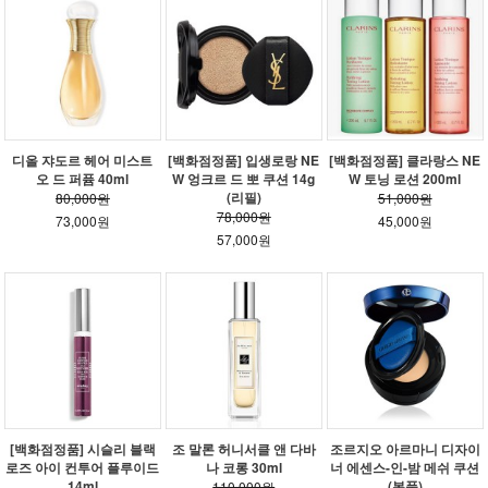
디올 쟈도르 헤어 미스트
[백화점정품] 입생로랑 NE
[백화점정품] 클라랑스 NE
오 드 퍼퓸 40ml
W 엉크르 드 뽀 쿠션 14g
W 토닝 로션 200ml
(리필)
80,000원
51,000원
78,000원
73,000원
45,000원
57,000원
[백화점정품] 시슬리 블랙
조 말론 허니서클 앤 다바
조르지오 아르마니 디자이
로즈 아이 컨투어 플루이드
나 코롱 30ml
너 에센스-인-밤 메쉬 쿠션
14ml
(본품)
110,000원