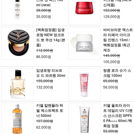
ml (new)
신제품)
39,000원
153,000원
35,000원
129,000원
[백화점정품] 입생
바비브라운 엑스트
로랑 NEW 엉크르
라 리페어 아이크
드 뽀 쿠션 14g (본
림 인텐스 15ml /
품)
백화점정품 /최근
제조
112,000원
145,000원
86,500원
105,000원
입생로랑 리브르
랑콤 로즈 슈가 스
오 드 파르펭 30ml
크럽 100ml
155,000원
65,000원
132,000원
56,000원
키엘 칼렌듈라 허
키엘 울트라 라이
벌 엑스트렉트 토
트 데일리 UV 디펜
너 500ml
스 선스크린 SPF5
0 PA+++ 60ml /백
107,000원
화점 정품
62,000원
55,000원