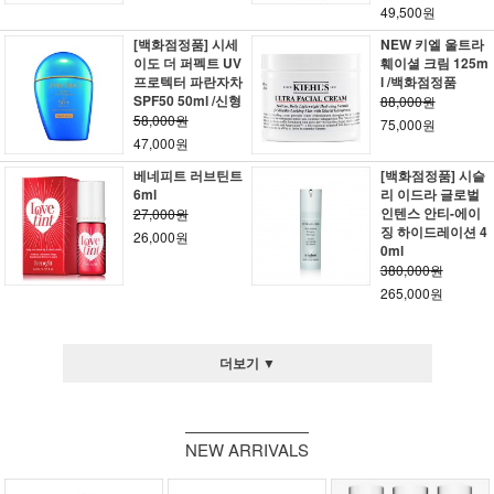
49,500원
[백화점정품] 시세
NEW 키엘 울트라
이도 더 퍼펙트 UV
훼이셜 크림 125m
프로텍터 파란자차
l /백화점정품
SPF50 50ml /신형
88,000원
58,000원
75,000원
47,000원
베네피트 러브틴트
[백화점정품] 시슬
6ml
리 이드라 글로벌
인텐스 안티-에이
27,000원
징 하이드레이션 4
26,000원
0ml
380,000원
265,000원
더보기 ▼
NEW ARRIVALS