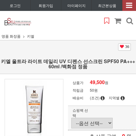
로그인
회원가입
마이페이지
최근본상품
명품 화장품
키엘
36
키엘 울트라 라이트 데일리 UV 디펜스 선스크린 SPF50 PA+++
60ml /백화점 정품
49,500
상품가
원
적립금
50원
배송비
(조건)
지역별
쇼핑백 선
택
원