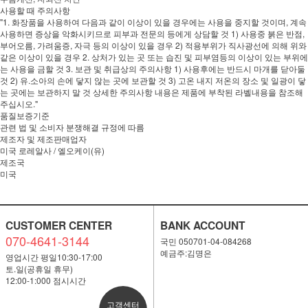
사용할 때 주의사항
"1. 화장품을 사용하여 다음과 같이 이상이 있을 경우에는 사용을 중지할 것이며, 계속
사용하면 증상을 악화시키므로 피부과 전문의 등에게 상담할 것 1) 사용중 붉은 반점,
부어오름, 가려움증, 자극 등의 이상이 있을 경우 2) 적용부위가 직사광선에 의해 위와
같은 이상이 있을 경우 2. 상처가 있는 곳 또는 습진 및 피부염등의 이상이 있는 부위에
는 사용을 금할 것 3. 보관 및 취급상의 주의사항 1) 사용후에는 반드시 마개를 닫아둘
것 2) 유.소아의 손에 닿지 않는 곳에 보관할 것 3) 고온 내지 저온의 장소 및 일광이 닿
는 곳에는 보관하지 말 것 상세한 주의사항 내용은 제품에 부착된 라벨내용을 참조해
주십시오."
품질보증기준
관련 법 및 소비자 분쟁해결 규정에 따름
제조자 및 제조판매업자
미국 로레알사 / 엘오케이(유)
제조국
미국
CUSTOMER CENTER
BANK ACCOUNT
070-4641-3144
국민 050701-04-084268
예금주:김명은
영업시간 평일10:30-17:00
토.일(공휴일 휴무)
12:00-1:000 점시시간
고객센터