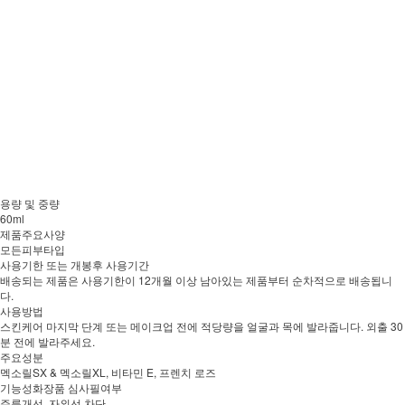
용량 및 중량
60ml
제품주요사양
모든피부타입
사용기한 또는 개봉후 사용기간
배송되는 제품은 사용기한이 12개월 이상 남아있는 제품부터 순차적으로 배송됩니
다.
사용방법
스킨케어 마지막 단계 또는 메이크업 전에 적당량을 얼굴과 목에 발라줍니다. 외출 30
분 전에 발라주세요.
주요성분
멕소릴SX & 멕소릴XL, 비타민 E, 프렌치 로즈
기능성화장품 심사필여부
주름개선, 자외선 차단