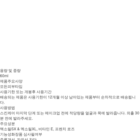
용량 및 중량
60ml
제품주요사양
모든피부타입
사용기한 또는 개봉후 사용기간
배송되는 제품은 사용기한이 12개월 이상 남아있는 제품부터 순차적으로 배송됩니
다.
사용방법
스킨케어 마지막 단계 또는 메이크업 전에 적당량을 얼굴과 목에 발라줍니다. 외출 30
분 전에 발라주세요.
주요성분
멕소릴SX & 멕소릴XL, 비타민 E, 프렌치 로즈
기능성화장품 심사필여부
주름개선, 자외선 차단