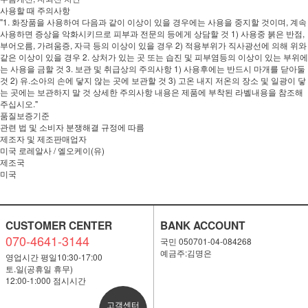
사용할 때 주의사항
"1. 화장품을 사용하여 다음과 같이 이상이 있을 경우에는 사용을 중지할 것이며, 계속
사용하면 증상을 악화시키므로 피부과 전문의 등에게 상담할 것 1) 사용중 붉은 반점,
부어오름, 가려움증, 자극 등의 이상이 있을 경우 2) 적용부위가 직사광선에 의해 위와
같은 이상이 있을 경우 2. 상처가 있는 곳 또는 습진 및 피부염등의 이상이 있는 부위에
는 사용을 금할 것 3. 보관 및 취급상의 주의사항 1) 사용후에는 반드시 마개를 닫아둘
것 2) 유.소아의 손에 닿지 않는 곳에 보관할 것 3) 고온 내지 저온의 장소 및 일광이 닿
는 곳에는 보관하지 말 것 상세한 주의사항 내용은 제품에 부착된 라벨내용을 참조해
주십시오."
품질보증기준
관련 법 및 소비자 분쟁해결 규정에 따름
제조자 및 제조판매업자
미국 로레알사 / 엘오케이(유)
제조국
미국
CUSTOMER CENTER
BANK ACCOUNT
070-4641-3144
국민 050701-04-084268
예금주:김명은
영업시간 평일10:30-17:00
토.일(공휴일 휴무)
12:00-1:000 점시시간
고객센터