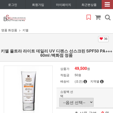
로그인
회원가입
마이페이지
최근본상품
명품 화장품
키엘
36
키엘 울트라 라이트 데일리 UV 디펜스 선스크린 SPF50 PA+++
60ml /백화점 정품
49,500
상품가
원
적립금
50원
배송비
(조건)
지역별
쇼핑백 선
택
원