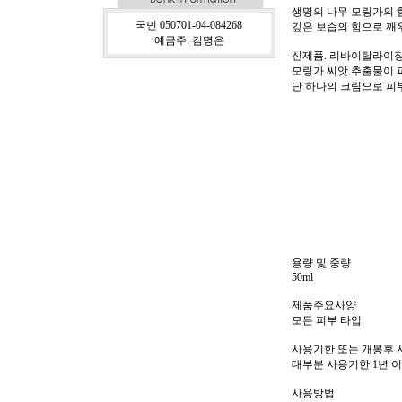
생명의 나무 모링가의 
국민 050701-04-084268
깊은 보습의 힘으로 깨
예금주: 김명은
신제품. 리바이탈라이징
모링가 씨앗 추출물이 
단 하나의 크림으로 피
용량 및 중량
50ml
제품주요사양
모든 피부 타입
사용기한 또는 개봉후
대부분 사용기한 1년 
사용방법