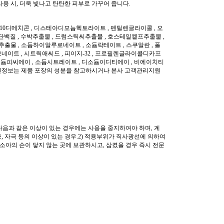
사용 시, 더욱 빛나고 탄탄한 피부로 가꾸어 줍니다.
-10디메치콘 , 디스테아디모늄헥토라이트 , 펜틸렌글라이콜 , 오
청단백질 , 수박추출물 , 드럼스틱씨추출물 , 호스테일켈프추출물 ,
추출물 , 소듐하이알루로네이트 , 소듐락테이트 , 스쿠알란 , 폴
보네이트 , 시트릭애씨드 , 피이지-32 , 프로필렌글라이콜디카프
 소듐피씨에이 , 소듐시트레이트 , 디소듐이디티에이 , 비에이치티
. 최신정보는 제품 포장의 성분을 참고하시거나 본사 고객관리지원
 다음과 같은 이상이 있는 경우에는 사용을 중지하여야 하며, 계
, 자극 등의 이상이 있는 경우.2) 적용부위가 직사광선에 의하여
·소아의 손이 닿지 않는 곳에 보관하시고, 삼켰을 경우 즉시 전문