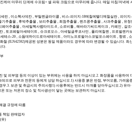
스킨케어 마무리 단계에 수프림+ 셀 파워 크림으로 마무리해 줍니다. 매일 아침/저녁에 
글리세린 , 이소헥사데칸 , 부틸렌글라이콜 , 비스-피이지-18메칠에텔디메칠실란 , 피이지
기추출물 , 후박추출물 , 보리추출물 , 희첨추출물 , 렌즈콩추출물 , 사과추출물 , 유
페어추출물 , 아세틸헥사펩타이드-8 , 소르비톨 , 해바라기씨드케이크 , 카페인 , 갈조
데칸 , 토코페릴아세테이트 , 슈크로오스 , 아세틸글루코사민 , 폴리에칠렌 , 프로필렌카
 이소세테스-20 , 소듐데하이드로아세테이트 , 아미노프로필아스코빌포스페이트 , 향료 ,
산화철 (ILN42592)제공된 성분은 동일 제품이라도 경우에 따라 변경될 수 있습니다
니다.
여부
 습진 및 피부염 등의 이상이 있는 부위에는 사용을 하지 마십시오.2. 화장품을 사용하여
되므로 피부과 전문의 등에게 상담 하십시오.1) 사용중 붉은 반점, 부어오름, 가려움증
경우.3. 보관 및 취급시의 주의사항1) 사용후에는 반드시 마개를 닫아두십시오.2) 유아
고온 또는 저온의 장소 및 직사광선이 닿는 곳에는 보관하지 마십시오.
쟁해결 규정에 따름
품 책임 판매업자
(유)