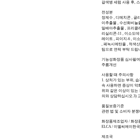
갈색병 세럼 사용 후, 
전성분
정제수 , 디메치콘 , 
이추출물 , 수선화비늘줄
밀배아추출물 , 프리클리
리실리콘-11 , 이소도
레이트 , 피이지-6 ,
, 페녹시에탄올 , 적색
팀으로 연락 부탁 드립
기능성화장품 심사필
주름개선
사용할 때 주의사항
1. 상처가 있는 부위,
속 사용하면 증상이 악화
위와 같은 이상이 있는 
의와 상담하십시오.3) 
품질보증기준
관련 법 및 소비자 분
화장품제조업자 / 화장
ELCA / 이엘씨에이한국
제조국