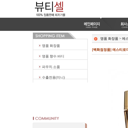
명품 화장품
>
에
명품 화장품
[백화점정품] 에스티로더
명품 향수.바디
파우치.소품
수출전용(미니)