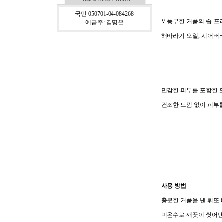
국민 050701-04-084268
V 풍부한 거품의 솝-프
예금주: 김명은
해바라기 오일, 시어버
민감한 피부를 포함한 
건조한 느낌 없이 피부
사용 방법
충분한 거품을 낸 휘또
미온수로 깨끗이 씻어낸