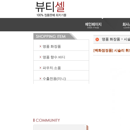
명품 화장품
>
시
명품 화장품
[백화점정품] 시슬리 휘또
명품 향수.바디
파우치.소품
수출전용(미니)