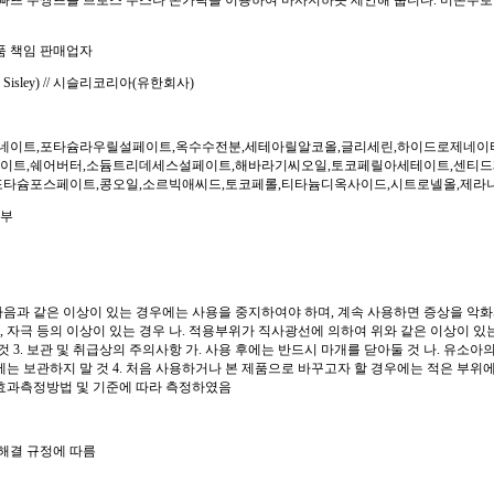
 빠뜨 무쌍뜨를 브로스 두스나 손가락을 이용하여 마사지하듯 세안해 줍니다. 미온수로 
품 책임 판매업자
. Sisley) // 시슬리코리아(유한회사)
이트,포타슘라우릴설페이트,옥수수전분,세테아릴알코올,글리세린,하이드로제네이
이트,쉐어버터,소듐트리데세스설페이트,해바라기씨오일,토코페릴아세테이트,센티
포타슘포스페이트,콩오일,소르빅애씨드,토코페롤,티타늄디옥사이드,시트로넬올,제라니
여부
다음과 같은 이상이 있는 경우에는 사용을 중지하여야 하며, 계속 사용하면 증상을 악화
증, 자극 등의 이상이 있는 경우 나. 적용부위가 직사광선에 의하여 위와 같은 이상이 있는 
것 3. 보관 및 취급상의 주의사항 가. 사용 후에는 반드시 마개를 닫아둘 것 나. 유소아
는 보관하지 말 것 4. 처음 사용하거나 본 제품으로 바꾸고자 할 경우에는 적은 부위에
효과측정방법 및 기준에 따라 측정하였음
쟁해결 규정에 따름