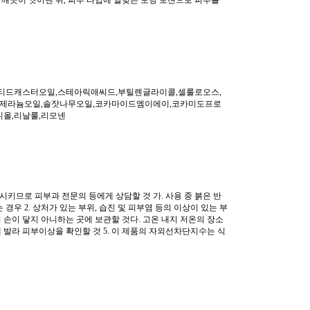
깨끗이 씻어낸 뒤, 피부 타입에 알맞은 토닝 로션으로 피부를
티드캐스터오일,스테아릭애씨드,부틸렌글라이콜,셀룰로오스,
드제라늄오일,솔잣나무오일,코카마이드엠이에이,코카미도프로
올,리날룰,리모넨
시키므로 피부과 전문의 등에게 상담할 것 가. 사용 중 붉은 반
경우 2. 상처가 있는 부위, 습진 및 피부염 등의 이상이 있는 부
의 손이 닿지 아니하는 곳에 보관할 것다. 고온 내지 저온의 장소
 발라 피부이상을 확인할 것 5. 이 제품의 자외선차단지수는 식