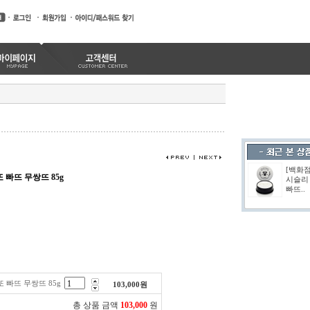
[백화
 빠뜨 무쌍뜨 85g
시슬리
빠뜨..
 빠뜨 무쌍뜨 85g
103,000
원
총 상품 금액
103,000
원