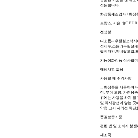
충분한 거품을 낸 휘또
정돈합니다.
화장품제조업자 / 화장
프랑스, 시슬리(C.F.E.B
전성분
디소듐라우릴설포석시네
정제수,소듐라우릴설페
필베타인,미네랄오일,
기능성화장품 심사필
해당사항 없음
사용할 때 주의사항
1. 화장품을 사용하여 
점, 부어 오름, 가려움
위에는 사용을 하지 말 
및 직사광선이 닿는 곳에
약청 고시 자외선 차단
품질보증기준
관련 법 및 소비자 분
제조국